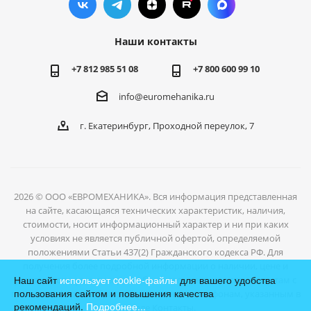
Наши контакты
+7 812 985 51 08
+7 800 600 99 10
info@euromehanika.ru
г. Екатеринбург, Проходной переулок, 7
2026 © ООО «ЕВРОМЕХАНИКА». Вся информация представленная
на сайте, касающаяся технических характеристик, наличия,
стоимости, носит информационный характер и ни при каких
условиях не является публичной офертой, определяемой
положениями Статьи 437(2) Гражданского кодекса РФ. Для
получения более подробной информации о наличии, цене и
Наш сайт
использует cookie-файлы
для вашего удобства
условиях отгрузки товаров, обратитесь к нашим специалистам с
пользования сайтом и повышения качества
помощью формы обратной связи или по телефонам, указанным в
рекомендаций.
Подробнее...
разделе Контакты.