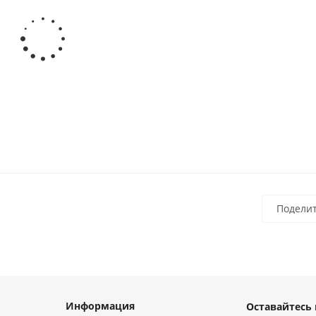
Вал прецизионный TFC (W) D=20 мм, L=4010 мм, EMT
Есть в наличии
Подели
Информация
Оставайтесь 