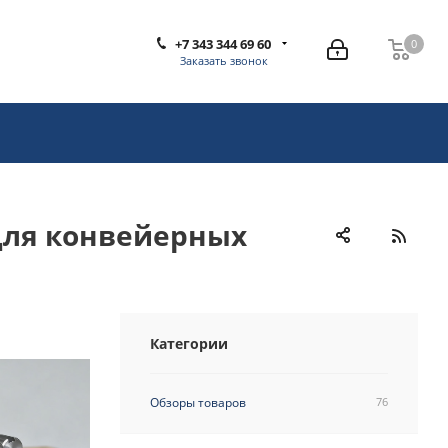
+7 343 344 69 60
0
0
Заказать звонок
 для конвейерных
Категории
Обзоры товаров
76