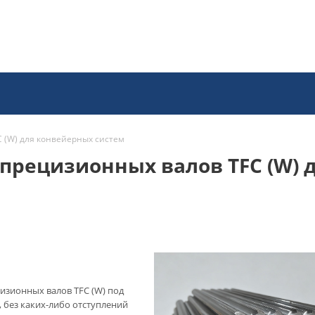
 (W) для конвейерных систем
 прецизионных валов TFC (W)
изионных валов TFC (W) под
 без каких-либо отступлений