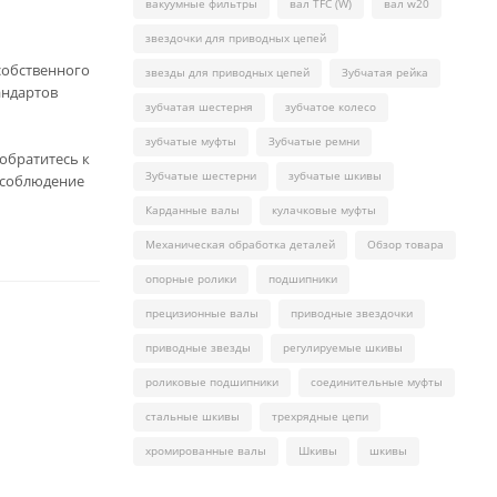
вакуумные фильтры
вал TFC (W)
вал w20
звездочки для приводных цепей
собственного
звезды для приводных цепей
Зубчатая рейка
андартов
зубчатая шестерня
зубчатое колесо
зубчатые муфты
Зубчатые ремни
обратитесь к
Зубчатые шестерни
зубчатые шкивы
 соблюдение
Карданные валы
кулачковые муфты
Механическая обработка деталей
Обзор товара
опорные ролики
подшипники
прецизионные валы
приводные звездочки
приводные звезды
регулируемые шкивы
роликовые подшипники
соединительные муфты
стальные шкивы
трехрядные цепи
хромированные валы
Шкивы
шкивы