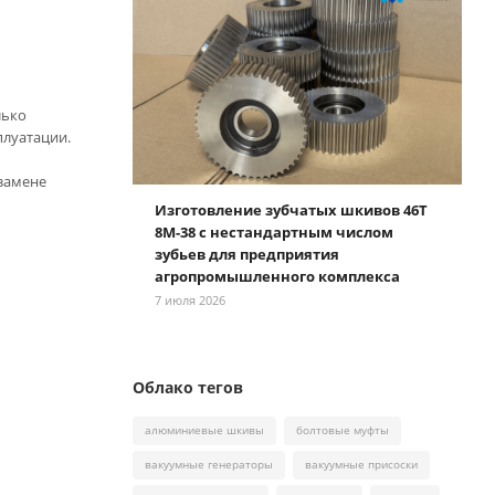
лько
плуатации.
 замене
Изготовление зубчатых шкивов 46Т
8М-38 с нестандартным числом
зубьев для предприятия
агропромышленного комплекса
7 июля 2026
Облако тегов
алюминиевые шкивы
болтовые муфты
вакуумные генераторы
вакуумные присоски