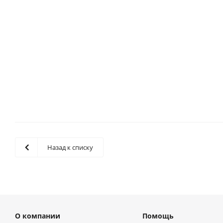
Вал прецизионный TFC (W) D=20 мм, L=1000 мм, EMT
Есть в наличии
Назад к списку
О компании
Помощь