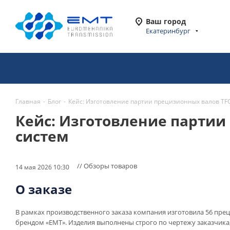
Ваш город
Екатеринбург
Главная
-
Блог
-
Кейс: Изготовление партии прецизионных валов TFC
Кейс: Изготовление партии
систем
// Обзоры товаров
14 мая 2026 10:30
О заказе
В рамках производственного заказа компания изготовила 56 прец
брендом «EMT». Изделия выполнены строго по чертежу заказчика,