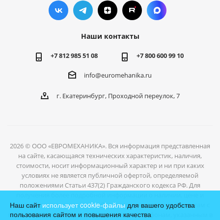
Наши контакты
+7 812 985 51 08
+7 800 600 99 10
info@euromehanika.ru
г. Екатеринбург, Проходной переулок, 7
2026 © ООО «ЕВРОМЕХАНИКА». Вся информация представленная
на сайте, касающаяся технических характеристик, наличия,
стоимости, носит информационный характер и ни при каких
условиях не является публичной офертой, определяемой
положениями Статьи 437(2) Гражданского кодекса РФ. Для
получения более подробной информации о наличии, цене и
Наш сайт
использует cookie-файлы
для вашего удобства
условиях отгрузки товаров, обратитесь к нашим специалистам с
пользования сайтом и повышения качества
помощью формы обратной связи или по телефонам, указанным в