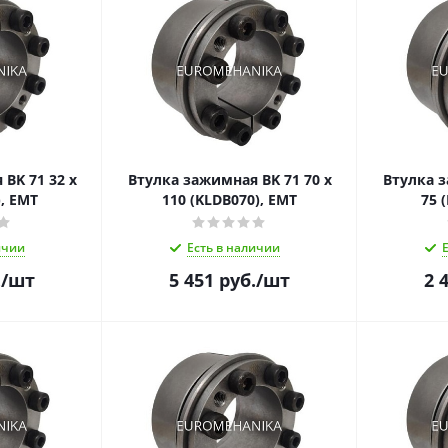
BK 71 32 x
Втулка зажимная BK 71 70 x
Втулка з
), EMT
110 (KLDB070), EMT
75 
ичии
Есть в наличии
.
/шт
5 451
руб.
/шт
2 