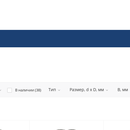
Тип
Размер, d x D, мм
B, мм
В наличии (
38
)