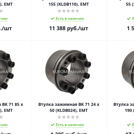
), EMT
155 (KLDB110), EMT
55 
ичии
Есть в наличии
.
/шт
11 388
руб.
/шт
1 
BK 71 85 x
Втулка зажимная BK 71 24 x
Втулка з
), EMT
50 (KLDB024), EMT
190 
ичии
Есть в наличии