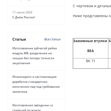
С чертежом и детальн
11 июня 2026
Ниже представлены о
С Днём России!
Статьи
Все статьи
Зажимные втулки
З
Изготовление зубчатой рейки
BEA
модуль М8: разделение на
секции без потери точности
BK 71
зацепления
Инжиниринг и кастомизация:
доработка стандартных
конических пар под требования
заказчика
Изготовление звёздочки со
ступицей по эскизу