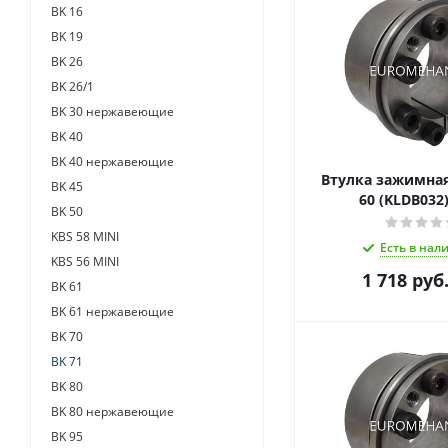
BK 16
BK 19
BK 26
BK 26/1
BK 30 нержавеющие
BK 40
BK 40 нержавеющие
Втулка зажимная 
BK 45
60 (KLDB032
BK 50
KBS 58 MINI
Есть в нал
KBS 56 MINI
1 718
руб
BK 61
BK 61 нержавеющие
BK 70
BK 71
BK 80
BK 80 нержавеющие
BK 95