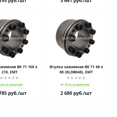
193
руб.
/шт
3 641
руб.
/шт
ажимная BK 71 160 x
Втулка зажимная BK 71 48 x
210, EMT
80 (KLDB048), EMT
Есть в наличии
Есть в наличии
785
руб.
/шт
2 680
руб.
/шт