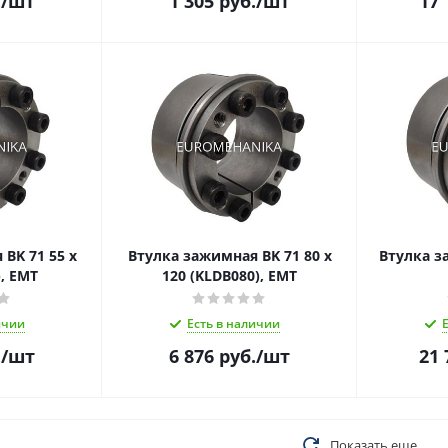
.
/шт
1 305
руб.
/шт
17 
BK 71 55 x
Втулка зажимная BK 71 80 x
Втулка з
), EMT
120 (KLDB080), EMT
ичии
Есть в наличии
.
/шт
6 876
руб.
/шт
21 
Показать еще