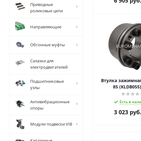
6 905
руб
Приводные
роликовые цепи
Направляющие
Обгонные муфты
Салазки для
электродвигателей
Втулка зажимная 
Подшипниковые
85 (KLDB055
узлы
Антивибрационные
Есть в нал
опоры
3 023
руб
Модули подвески VIB
Карданные