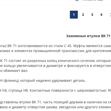
1
2
3
4
Зажимные втулки BK 71
фты) BK 71 изготавливаются из стали С 45. Муфты являются с
измах и элементах промышленной трансмиссии, для крепления ш
К 71 состоят из разрезных колец конического сечения, которые
е кольцо увеличивается в диаметре и фиксируется в отверстии
о обжимает вал.
уп (фланец), который надежно удерживает деталь.
л h8, ступица H8. Контактные поверхности с шероховатостью: R
дставлены втулки BK 71, часть позиций держим в наличии на с
ала и диаметр отверстия шкива, звездочки или другого элемент