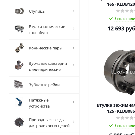
165 (KLDB120
Ступицы
Есть в нал
Втулки конические
12 693
руб
тапербуш
Конические пары
Зубчатые шестерни
цилиндрические
Зубчатые рейки
Натяжные
Втулка зажимная 
устройства
125 (KLDB085
Приводные звезды
для роликовых цепей
Есть в нал