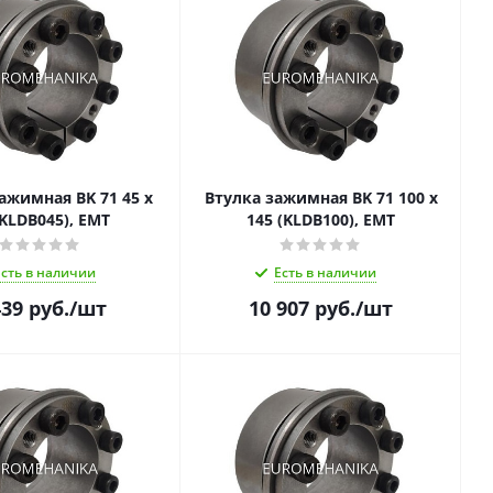
ажимная BK 71 45 x
Втулка зажимная BK 71 100 x
(KLDB045), EMT
145 (KLDB100), EMT
Есть в наличии
Есть в наличии
439
руб.
/шт
10 907
руб.
/шт