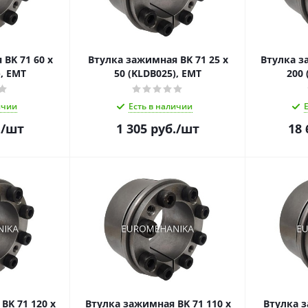
BK 71 60 x
Втулка зажимная BK 71 25 x
Втулка з
), EMT
50 (KLDB025), EMT
200 
ичии
Есть в наличии
.
/шт
1 305
руб.
/шт
18 
BK 71 120 x
Втулка зажимная BK 71 110 x
Втулка з