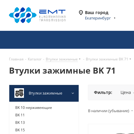
Ваш город
Екатеринбург
Главная
-
Каталог
-
Втулки зажимные
-
Втулки зажимные BK 71
Втулки зажимные BK 71
Фильтр:
Цена
Втулки зажимные
BK 10 нержавеющие
В наличии (убывание)
BK 11
BK 13
BK 15