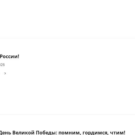
России!
026
е
 День Великой Победы: помним, гордимся, чтим!