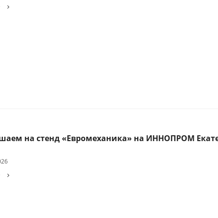
е
шаем на стенд «Евромеханика» на ИННОПРОМ Екат
026
е