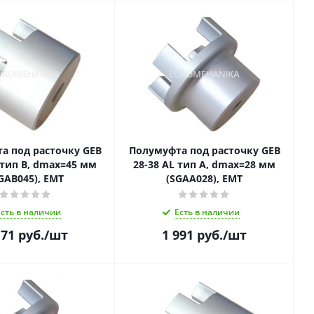
а под расточку GEB
Полумуфта под расточку GEB
 тип B, dmax=45 мм
28-38 AL тип A, dmax=28 мм
GAB045), EMT
(SGAA028), EMT
Есть в наличии
Есть в наличии
171
руб.
/шт
1 991
руб.
/шт