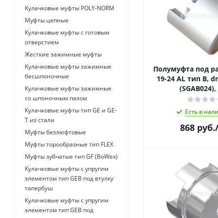
Кулачковые муфты POLY-NORM
Муфты цепные
Кулачковые муфты с готовым
отверстием
Жесткие зажимные муфты
Кулачковые муфты зажимные
Полумуфта под ра
бесшпоночные
19-24 AL тип B, 
(SGAB024),
Кулачковые муфты зажимные
со шпоночным пазом
Кулачковые муфты тип GE и GE-
Есть в нал
T из стали
868
руб.
Муфты безлюфтовые
Муфты торообразные тип FLEX
Муфты зубчатые тип GF (BoWex)
Кулачковые муфты с упругим
элементом тип GEB под втулку
тапербуш
Кулачковые муфты с упругим
элементом тип GEB под