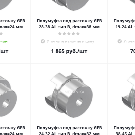
сточку GEB
Полумуфта под расточку GEB
Полумуфт
dmax=24 мм
28-38 AL тип B, dmax=38 мм
19-
ичии
Уточните наличие и цену
Уточн
/шт
1 865
руб.
/шт
7
сточку GEB
Полумуфта под расточку GEB
Полумуфт
A, dmax=24 мм
24-32 AL тип B, dmax=32 мм
38-