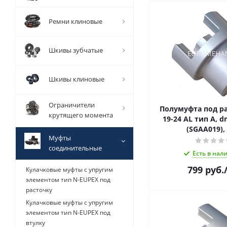
Ремни клиновые
Шкивы зубчатые
Шкивы клиновые
Ограничители
Полумуфта под ра
крутящего момента
19-24 AL тип A, 
(SGAA019),
Муфты
соединительные
Есть в нал
799
руб.
Кулачковые муфты с упругим
элементом тип N-EUPEX под
расточку
Кулачковые муфты с упругим
элементом тип N-EUPEX под
втулку