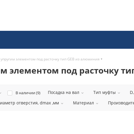
 упругим элементом под расточку тип GEB из алюминия
м элементом под расточку ти
Посадка на вал
Тип муфты
D
В наличии (
9
)
аметр отверстия, dmax ,мм
Материал
Производит