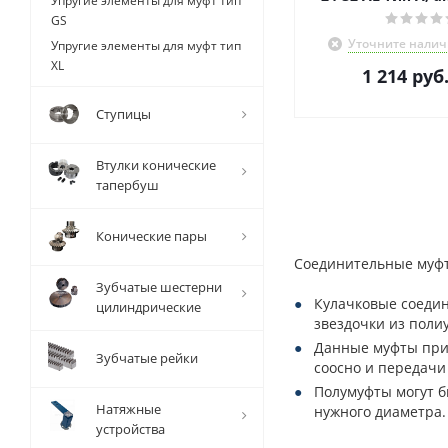
Упругие элементы для муфт тип
GS
Уточните налич
Упругие элементы для муфт тип
XL
1 214
руб
Ступицы
Втулки конические
тапербуш
Конические пары
Соединительные муфты
Зубчатые шестерни
Кулачковые соедин
цилиндрические
звездочки из полиу
Данные муфты прим
Зубчатые рейки
соосно и передачи
Полумуфты могут б
Натяжные
нужного диаметра.
устройства