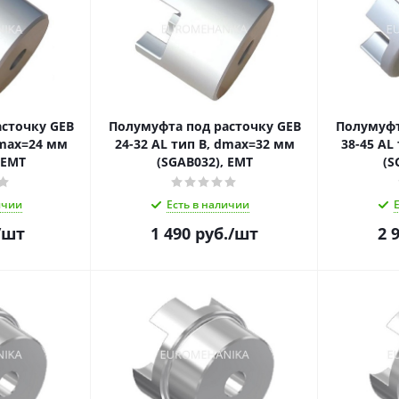
сточку GEB
Полумуфта под расточку GEB
Полумуфт
dmax=24 мм
24-32 AL тип B, dmax=32 мм
38-45 AL
 EMT
(SGAB032), EMT
(S
ичии
Есть в наличии
/шт
1 490
руб.
/шт
2 