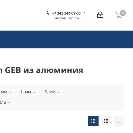
+7 343 344 69 60
0
0
Заказать звонок
п GEB из алюминия
, мм
L, мм
S, мм
ель