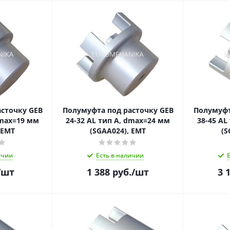
сточку GEB
Полумуфта под расточку GEB
Полумуфт
dmax=19 мм
24-32 AL тип A, dmax=24 мм
38-45 AL
 EMT
(SGAA024), EMT
(S
ичии
Есть в наличии
/шт
1 388
руб.
/шт
3 