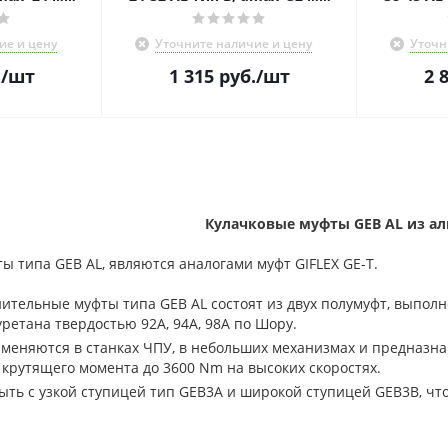
ие и цену
Уточните наличие и цену
Уточн
.
/шт
1 315
руб.
/шт
2 
Кулачковые муфты GEB AL из а
 типа GEB AL, являются аналогами муфт GIFLEX GE-T.
ительные муфты типа GEB AL состоят из двух полумуфт, выпол
ретана твердостью 92A, 94A, 98A по Шору.
еняются в станках ЧПУ, в небольших механизмах и предназнач
 крутящего момента до 3600 Nm на высоких скоростях.
ыть с узкой ступицей тип GEB3A и широкой ступицей GEB3B, чт