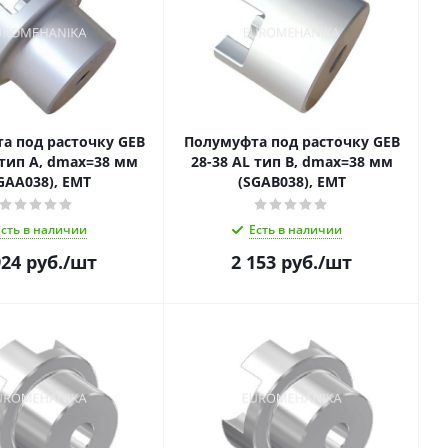
а под расточку GEB
Полумуфта под расточку GEB
 тип A, dmax=38 мм
28-38 AL тип B, dmax=38 мм
GAA038), EMT
(SGAB038), EMT
Есть в наличии
Есть в наличии
924
руб.
/шт
2 153
руб.
/шт