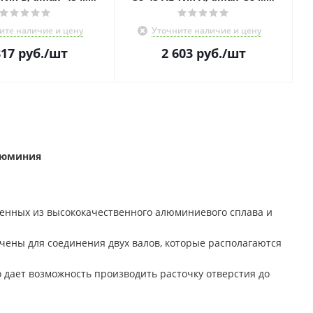
ите наличие и цену
Уточните наличие и цену
817
руб.
/шт
2 603
руб.
/шт
люминия
ненных из высококачественного алюминиевого сплава и
ены для соединения двух валов, которые располагаются
о дает возможность производить расточку отверстия до