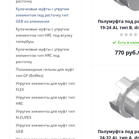
расточку
Кулачковые муфты с упругим
элементом под расточку тип
Полумуфта под ра
GEB из алюминия
19-24 AL тип B, 
Кулачковые муфты с упругим
элементом тип HRC под втулку
тапербуш
Есть в нал
Кулачковые муфты с упругим
770
руб.
элементом тип HRC под
расточку
Полиамидные гильзы для муфт
тип GF (BoWex)
Упругие элементы для муфт тип
FLEX
Упругие элементы для муфт тип
HRC
Упругие элементы для муфт тип
N-EUPEX
Упругие элементы для муфт тип
Полумуфта под ра
GEB
24-32 AL тип 