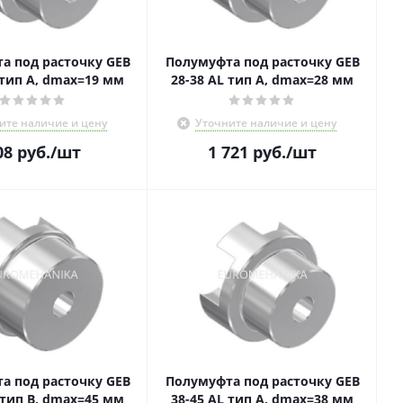
а под расточку GEB
Полумуфта под расточку GEB
24 AL тип A, dmax=19 мм
28-38 AL тип A, dmax=28 мм
ите наличие и цену
Уточните наличие и цену
08
руб.
/шт
1 721
руб.
/шт
а под расточку GEB
Полумуфта под расточку GEB
45 AL тип B, dmax=45 мм
38-45 AL тип A, dmax=38 мм