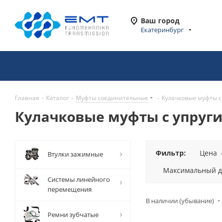
Ваш город
Екатеринбург
Главная
-
Каталог
-
Муфты соединительные
-
Кулачковые муфты с
Кулачковые муфты с упруги
Фильтр:
Цена
Втулки зажимные
Максимальный ди
Системы линейного
перемещения
В наличии (убывание)
Ремни зубчатые