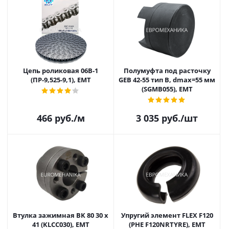
Цепь роликовая 06B-1
Полумуфта под расточку
(ПР-9,525-9,1), EMT
GEB 42-55 тип B, dmax=55 мм
(SGMB055), EMT
466
руб.
/м
3 035
руб.
/шт
Втулка зажимная BK 80 30 x
Упругий элемент FLEX F120
41 (KLCC030), EMT
(PHE F120NRTYRE), EMT