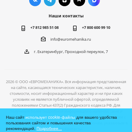
Наши контакты
+7 812 985 51 08
+7 800 600 99 10
info@euromehanika.ru
г. Екатеринбург, Проходной переулок, 7
2026 © ООО «ЕВРОМЕХАНИКА». Вся информация представленная
на сайте, касающаяся технических характеристик, наличия,
стоимости, носит информационный характер и ни при каких
условиях не является публичной офертой, определяемой
положениями Статьи 437(2) Гражданского кодекса РФ. Для
получения более подробной информации о наличии, цене и
Наш сайт
использует cookie-файлы
для вашего удобства
условиях отгрузки товаров, обратитесь к нашим специалистам с
пользования сайтом и повышения качества
помощью формы обратной связи или по телефонам, указанным в
рекомендаций.
Подробнее...
разделе Контакты.