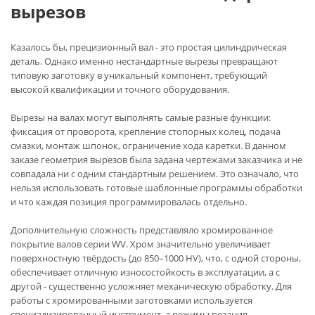
вырезов
Казалось бы, прецизионный вал - это простая цилиндрическая
деталь. Однако именно нестандартные вырезы превращают
типовую заготовку в уникальный компонент, требующий
высокой квалификации и точного оборудования.
Вырезы на валах могут выполнять самые разные функции:
фиксация от проворота, крепление стопорных колец, подача
смазки, монтаж шпонок, ограничение хода каретки. В данном
заказе геометрия вырезов была задана чертежами заказчика и не
совпадала ни с одним стандартным решением. Это означало, что
нельзя использовать готовые шаблонные программы обработки
и что каждая позиция программировалась отдельно.
Дополнительную сложность представляло хромированное
покрытие валов серии WV. Хром значительно увеличивает
поверхностную твёрдость (до 850–1000 HV), что, с одной стороны,
обеспечивает отличную износостойкость в эксплуатации, а с
другой - существенно усложняет механическую обработку. Для
работы с хромированными заготовками используется
специализированный инструмент, а режимы резания