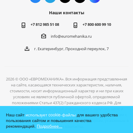
Наши контакты
+7 812 985 51 08
+7 800 600 99 10
info@euromehanika.ru
г. Екатеринбург, Проходной переулок, 7
2026 © ООО «ЕВРОМЕХАНИКА». Вся информация представленная
на сайте, касающаяся технических характеристик, наличия,
стоимости, носит информационный характер и ни при каких
условиях не является публичной офертой, определяемой
положениями Статьи 437(2) Гражданского кодекса РФ. Для
получения более подробной информации о наличии, цене и
Наш сайт
использует cookie-файлы
для вашего удобства
условиях отгрузки товаров, обратитесь к нашим специалистам с
пользования сайтом и повышения качества
помощью формы обратной связи или по телефонам, указанным в
рекомендаций.
Подробнее...
разделе Контакты.