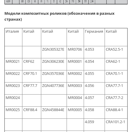
Модели композитных роликов (обозначения в разных
странах)
Италия
Китай
Китай
Китай
Германия
Китай
ZGN305327E
MR0706
4.053
CRA52.5-1
MR0021
CRF62
ZGN306230E
MR0001
4.054
CRA62-1
MR0022
CRF70.1
ZGN357036E
MR0002
4.055
CRA70.1-1
MR0023
CRF77.7
ZGN407736E
MR0003
4.056
CRA77.7-1
MR0024
MR0004
4.057
CRA77.7-2
MR0025
CRF88.4
ZGN458844E
MR0005
4.058
CRA88.4-1
4.059
CRA101.2-1