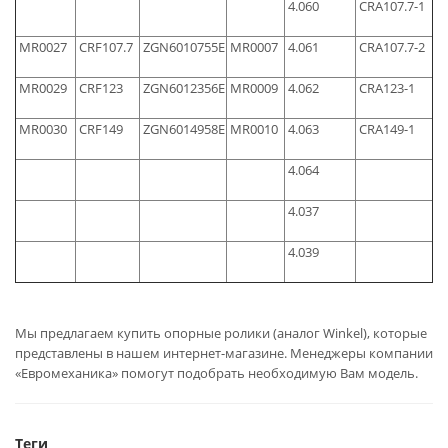
4.060
CRA107.7-1
MR0027
CRF107.7
ZGN6010755E
MR0007
4.061
CRA107.7-2
MR0029
CRF123
ZGN6012356E
MR0009
4.062
CRA123-1
MR0030
CRF149
ZGN6014958E
MR0010
4.063
CRA149-1
4.064
4.037
4.039
Мы предлагаем купить опорные ролики (аналог Winkel), которые
представлены в нашем интернет-магазине. Менеджеры компании
«Евромеханика» помогут подобрать необходимую Вам модель.
Теги