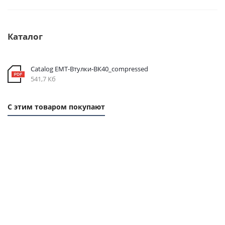
Каталог
Catalog EMT-Втулки-ВК40_compressed
541,7 Кб
С этим товаром покупают
ХИТ
1 ММ
1 ММ
1
-
- 2,4
- 
12,55
РУБ
РУ
РУБ