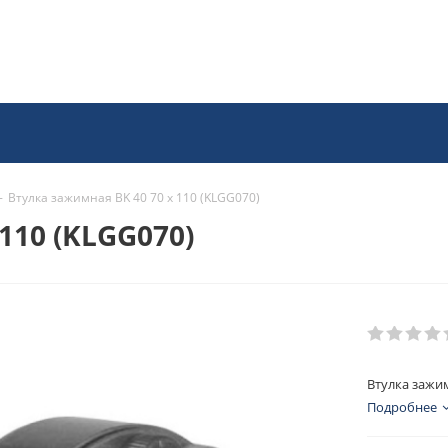
-
Втулка зажимная BK 40 70 x 110 (KLGG070)
110 (KLGG070)
Втулка зажим
Подробнее