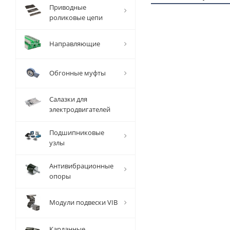
Приводные
роликовые цепи
1 ММ
Направляющие
- 1,29
РУБ
Обгонные муфты
Салазки для
электродвигателей
Вал
Подшипниковые
прецизионный
узлы
TFC (W) D=12
мм, L=1000
Антивибрационные
мм, EMT
опоры
Есть в наличии
Модули подвески VIB
Карданные