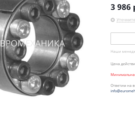
3 986
Уточните
Наши менедже
Цена действи
Минимальная 
Ответим на 
info@euromeh