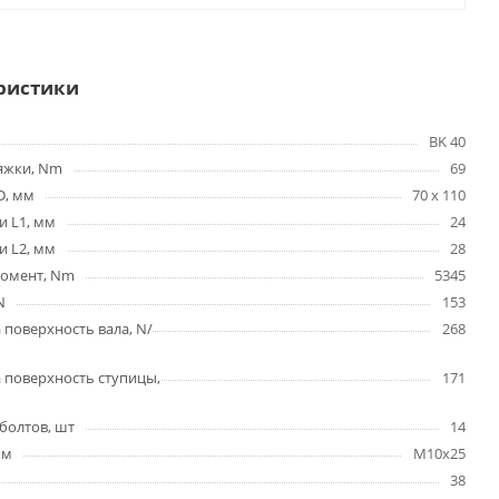
ристики
BK 40
яжки, Nm
69
D, мм
70 x 110
и L1, мм
24
и L2, мм
28
омент, Nm
5345
N
153
 поверхность вала, N/
268
 поверхность ступицы,
171
болтов, шт
14
мм
M10x25
38