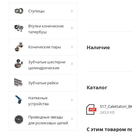
Ступицы
Втулки конические
тапербуш
Наличие
Конические пары
Зубчатые шестерни
цилиндрические
Зубчатые рейки
Каталог
Натяжные
устройства
517_Calettatori_B
243,9 Кб
Приводные звезды
для роликовых цепей
С этим товаром п