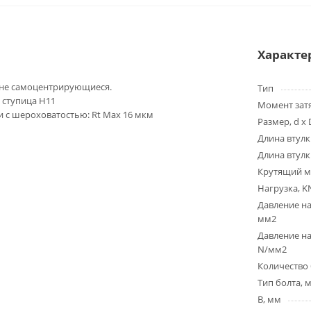
Характе
 не самоцентрирующиеся.
Тип
, ступица H11
Момент зат
 с шероховатостью: Rt Max 16 мкм
Размер, d x 
Длина втулк
Длина втулк
Крутящий м
Нагрузка, K
Давление на
мм2
Давление на
N/мм2
Количество 
Тип болта, 
B, мм