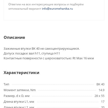
Ответим на все интересующие вопросы и подберём
оптимальный вариант
info@euromehanika.ru
Описание
Зажимные втулки BK 40 не самоцентрирующиеся.
Допуск посадки: вал h11, ступица H11
Контактные поверхности с шероховатостью: Rt Max 16 мкм
Характеристики
Тип
BK 40
Момент затяжки, Nm
14.9
Размер, d x D, мм
28 x 55
Длина втулки L1, мм
17
Длина втулки L2, мм
20