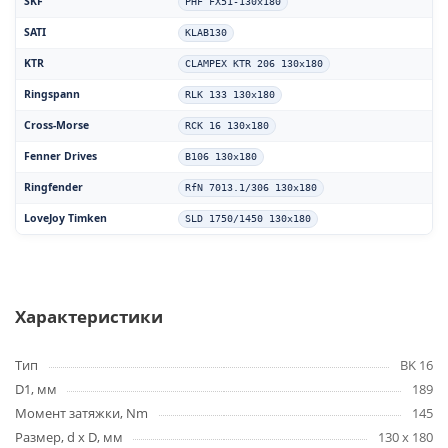
SKF
PHF FX51-130x180
SATI
KLAB130
KTR
CLAMPEX KTR 206 130x180
Ringspann
RLK 133 130x180
Cross-Morse
RCK 16 130x180
Fenner Drives
B106 130x180
Ringfender
RfN 7013.1/306 130x180
LoveJoy Timken
SLD 1750/1450 130x180
Характеристики
Тип
BK 16
D1, мм
189
Момент затяжки, Nm
145
Размер, d x D, мм
130 x 180