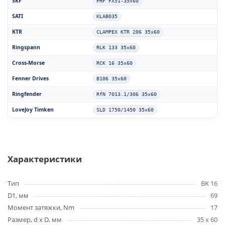
SKF
PHF FX51-35x60
SATI
KLAB035
KTR
CLAMPEX KTR 206 35x60
Ringspann
RLK 133 35x60
Cross-Morse
RCK 16 35x60
Fenner Drives
B106 35x60
Ringfender
RfN 7013.1/306 35x60
LoveJoy Timken
SLD 1750/1450 35x60
Характеристики
Тип
BK 16
D1, мм
69
Момент затяжки, Nm
17
Размер, d x D, мм
35 x 60