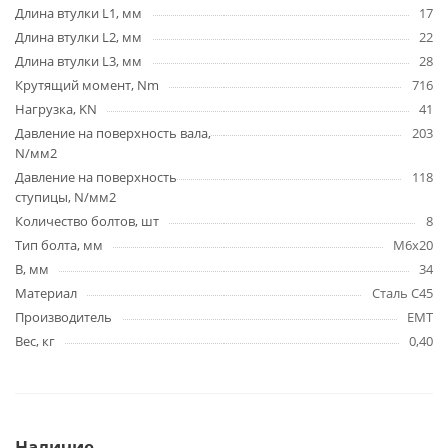
Длина втулки L1, мм
17
Длина втулки L2, мм
22
Длина втулки L3, мм
28
Крутящий момент, Nm
716
Нагрузка, KN
41
Давление на поверхность вала,
203
N/мм2
Давление на поверхность
118
ступицы, N/мм2
Количество болтов, шт
8
Тип болта, мм
M6x20
B, мм
34
Материал
Сталь C45
Производитель
EMT
Вес, кг
0,40
Наличие