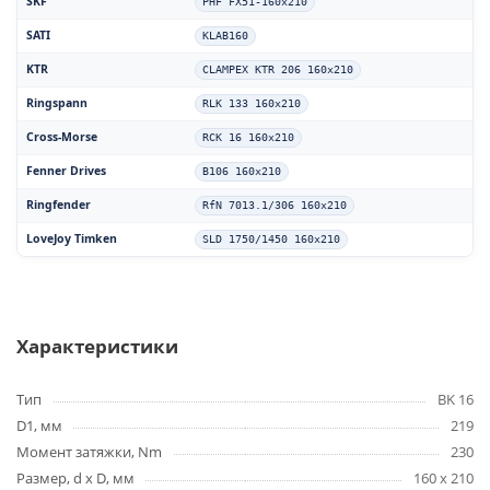
SKF
PHF FX51-160x210
SATI
KLAB160
KTR
CLAMPEX KTR 206 160x210
Ringspann
RLK 133 160x210
Cross-Morse
RCK 16 160x210
Fenner Drives
B106 160x210
Ringfender
RfN 7013.1/306 160x210
LoveJoy Timken
SLD 1750/1450 160x210
Характеристики
Тип
BK 16
D1, мм
219
Момент затяжки, Nm
230
Размер, d x D, мм
160 x 210