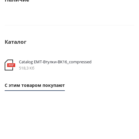
Каталог
Catalog EMT-Втулки-ВК16_compressed
518,3 Кб
С этим товаром покупают
1 ММ
1 ММ
-
- 2,62
20,15
РУБ
РУБ