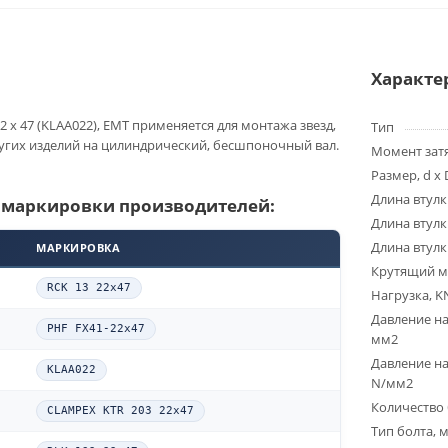
Характе
2 x 47 (KLAA022), EMT применяется для монтажа звезд,
Тип
угих изделий на цилиндрический, бесшпоночный вал.
Момент зат
Размер, d x 
Длина втулк
 маркировки производителей:
Длина втулк
Длина втулк
МАРКИРОВКА
Крутящий м
RCK 13 22x47
Нагрузка, K
Давление на
PHF FX41-22x47
мм2
Давление на
KLAA022
N/мм2
Количество 
CLAMPEX KTR 203 22x47
Тип болта, 