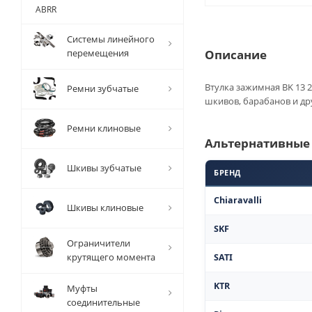
ABRR
Системы линейного
перемещения
Описание
Втулка зажимная BK 13 2
Ремни зубчатые
шкивов, барабанов и др
Ремни клиновые
Альтернативные
Шкивы зубчатые
БРЕНД
Chiaravalli
Шкивы клиновые
SKF
Ограничители
крутящего момента
SATI
KTR
Муфты
соединительные