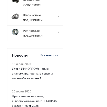
Вал
соединения
прецизионный
TFC (W) D=50
Шариковые
мм, L=4010 мм,
подшипники
EMT
Роликовые
Есть в наличии
подшипники
Новости
Все новости
13 июля 2026
42 958
руб.
/
шт
Итоги ИННОПРОМ: новые
знакомства, крепкие связи и
масштабные планы!
26 июня 2026
Приглашаем на стенд
«Евромеханика» на ИННОПРОМ
Екатеринбург 2026