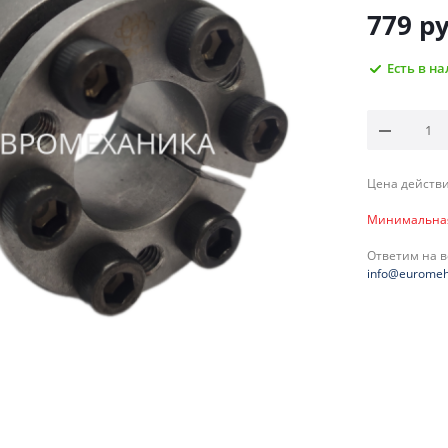
779
ру
Есть в н
Цена действи
Минимальная 
Ответим на 
info@euromeh