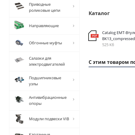
Приводные
роликовые цепи
Каталог
Направляющие
Catalog EMT-Втул
ВК13_compressed
Обгонные муфты
525 Кб
Салазки для
С этим товаром п
электродвигателей
Подшипниковые
узлы
1 ММ
-
10,71
Антивибрационные
РУБ
опоры
Модули подвески VIB
Карданные