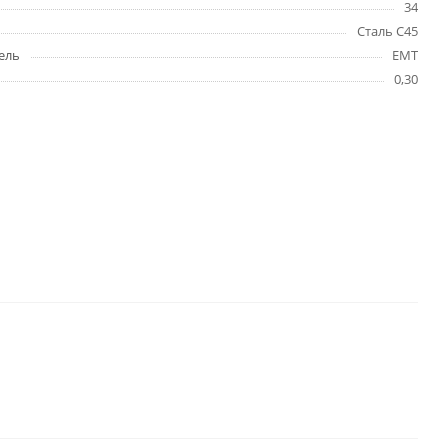
34
Сталь C45
ель
EMT
0,30