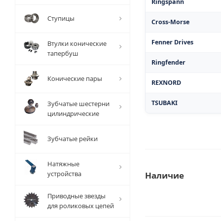
Ringspann
Ступицы
Cross-Morse
Fenner Drives
Втулки конические
тапербуш
Ringfender
Конические пары
REXNORD
TSUBAKI
Зубчатые шестерни
цилиндрические
Зубчатые рейки
Натяжные
устройства
Наличие
Приводные звезды
для роликовых цепей