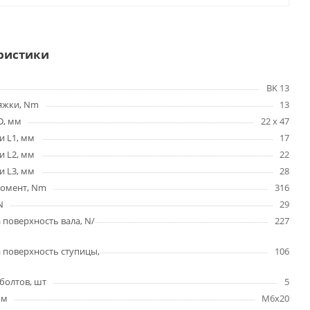
ристики
BK 13
яжки, Nm
13
D, мм
22 x 47
и L1, мм
17
и L2, мм
22
и L3, мм
28
омент, Nm
316
N
29
 поверхность вала, N/
227
 поверхность ступицы,
106
болтов, шт
5
мм
M6x20