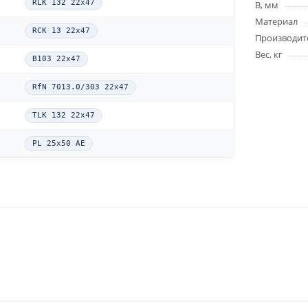
RLK 132 22x47
B, мм
Материал
RCK 13 22x47
Производит
Вес, кг
B103 22x47
RfN 7013.0/303 22x47
TLK 132 22x47
PL 25x50 AE