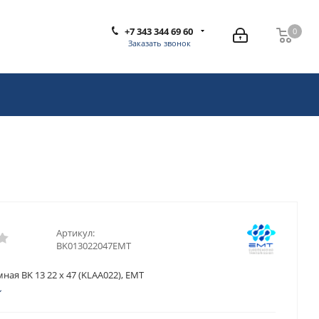
+7 343 344 69 60
0
0
Заказать звонок
Артикул:
BK013022047EMT
ная BK 13 22 x 47 (KLAA022), EMT