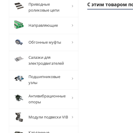
С этим товаром п
Приводные
роликовые цепи
Направляющие
1 ММ
- 7,18
РУБ
Обгонные муфты
Салазки для
электродвигателей
Подшипниковые
Вал
узлы
прецизионный
TFC (W) D=40
Антивибрационные
мм, L=1000
опоры
мм, EMT
Модули подвески VIB
Есть в наличии
Карданные