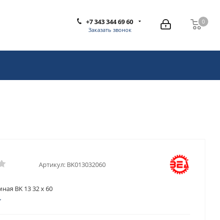
+7 343 344 69 60
0
0
Заказать звонок
Артикул:
BK013032060
ная BK 13 32 x 60