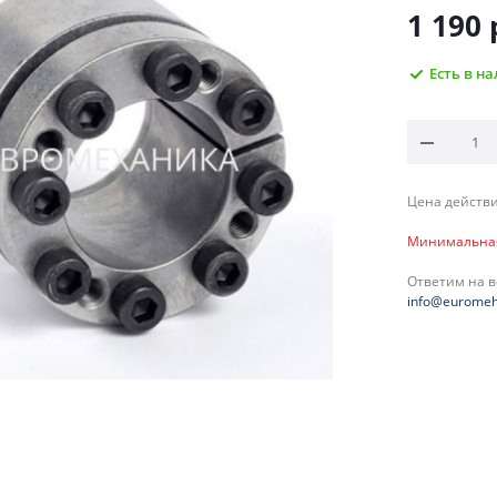
1 190
Есть в н
Цена действи
Минимальная 
Ответим на 
info@euromeh