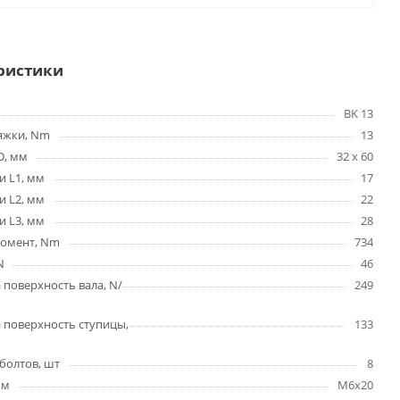
ристики
BK 13
яжки, Nm
13
D, мм
32 x 60
и L1, мм
17
и L2, мм
22
и L3, мм
28
омент, Nm
734
N
46
 поверхность вала, N/
249
 поверхность ступицы,
133
болтов, шт
8
мм
M6x20