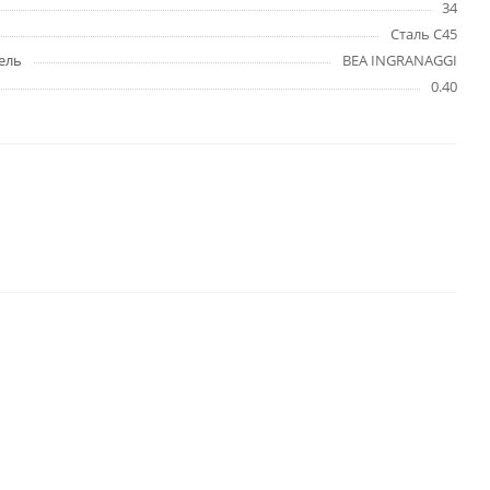
34
Сталь C45
ель
BEA INGRANAGGI
0.40