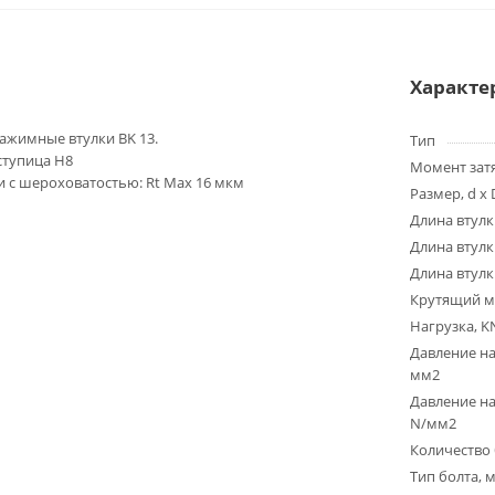
Характе
жимные втулки BK 13.
Тип
 ступица H8
Момент зат
 с шероховатостью: Rt Max 16 мкм
Размер, d x 
Длина втулк
Длина втулк
Длина втулк
Крутящий м
Нагрузка, K
Давление на
мм2
Давление на
N/мм2
Количество 
Тип болта, 