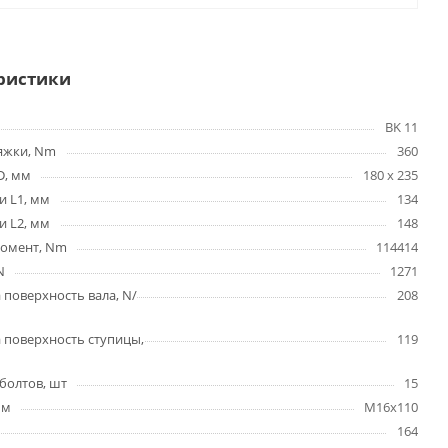
ристики
BK 11
яжки, Nm
360
D, мм
180 x 235
и L1, мм
134
и L2, мм
148
омент, Nm
114414
N
1271
 поверхность вала, N/
208
 поверхность ступицы,
119
болтов, шт
15
мм
M16x110
164