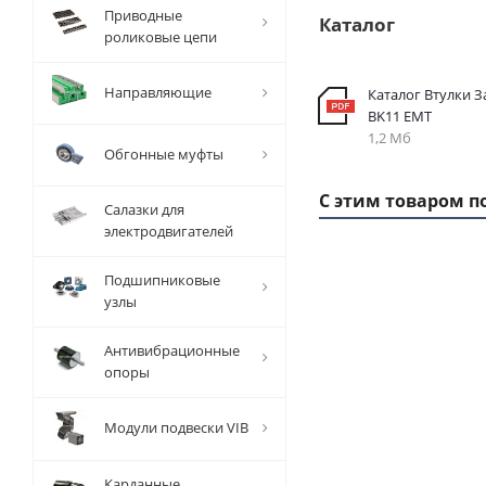
Приводные
Каталог
роликовые цепи
Направляющие
Каталог Втулки 
BK11 EMT
1,2 Мб
Обгонные муфты
С этим товаром п
Салазки для
электродвигателей
Подшипниковые
1 ММ
узлы
- 4,59
РУБ
Антивибрационные
опоры
Модули подвески VIB
Вал
Карданные