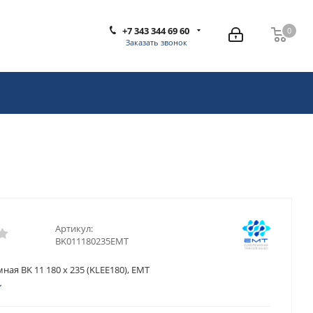
+7 343 344 69 60
0
0
Заказать звонок
Артикул:
BK011180235EMT
ная BK 11 180 x 235 (KLEE180), EMT