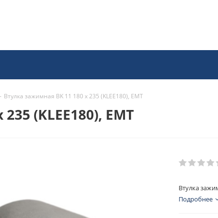
-
Втулка зажимная BK 11 180 x 235 (KLEE180), EMT
 235 (KLEE180), EMT
Втулка зажим
Подробнее