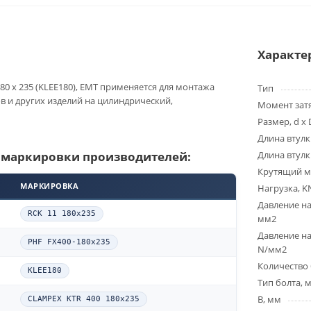
Характе
80 x 235 (KLEE180), EMT применяется для монтажа
Тип
ов и других изделий на цилиндрический,
Момент зат
Размер, d x 
Длина втулк
 маркировки производителей:
Длина втулк
Крутящий м
МАРКИРОВКА
Нагрузка, K
Давление на
RCK 11 180x235
мм2
Давление на
PHF FX400-180x235
N/мм2
Количество 
KLEE180
Тип болта, 
B, мм
CLAMPEX KTR 400 180x235