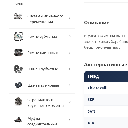
ABRR
Системы линейного
перемещения
Описание
Втулка зажимная BK 11 1
Ремни зубчатые
звезд, шкивов, барабан
бесшпоночный вал.
Ремни клиновые
Альтернативные
Шкивы зубчатые
БРЕНД
Шкивы клиновые
Chiaravalli
Ограничители
SKF
крутящего момента
SATI
Муфты
KTR
соединительные