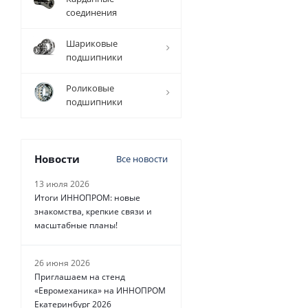
прецизионный
соединения
TFC (W) D=35
мм, L=1000
Шариковые
мм, EMT
подшипники
Есть в наличии
Роликовые
подшипники
Новости
Все новости
4 596
руб.
/
шт
13 июля 2026
Итоги ИННОПРОМ: новые
знакомства, крепкие связи и
масштабные планы!
26 июня 2026
Приглашаем на стенд
«Евромеханика» на ИННОПРОМ
Екатеринбург 2026