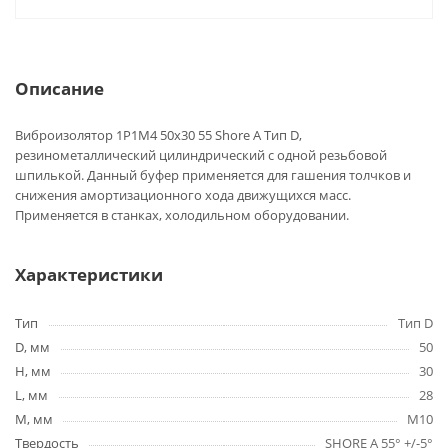
Описание
Виброизолятор 1P1M4 50x30 55 Shore A Тип D,
резинометаллический цилиндрический с одной резьбовой
шпилькой. Данный буфер применяется для гашения толчков и
снижения амортизационного хода движущихся масс.
Применяется в станках, холодильном оборудовании.
Характеристики
Тип
Тип D
D, мм
50
H, мм
30
L, мм
28
M, мм
M10
Твердость
SHORE A 55° +/-5°