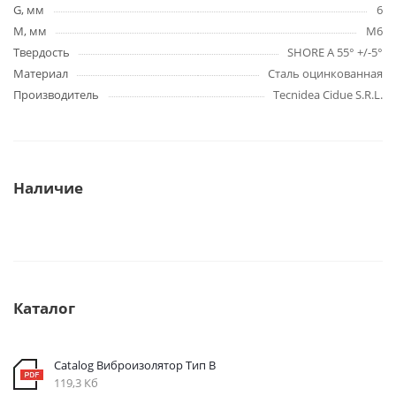
G, мм
6
M, мм
M6
Твердость
SHORE A 55° +/-5°
Материал
Сталь оцинкованная
Производитель
Tecnidea Cidue S.R.L.
Наличие
Каталог
Catalog Виброизолятор Тип B
119,3 Кб