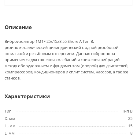
Описание
Виброизолятор 1M1F 25x15x8 55 Shore A Тип B,
резинометаллический цилиндрический с одной резьбовой
шпилькой и резьбовым отверстием. Данная виброопора
применяется для гашения колебаний и снижения вибраций
между оборудованием и фундаментом (опорой) для двигателей,
компрессоров, кондиционеров и сплит систем, насосов, а так же
станков.
Характеристики
Тип
Тип B
D, мм
25
H, мм
15
L, мм
8