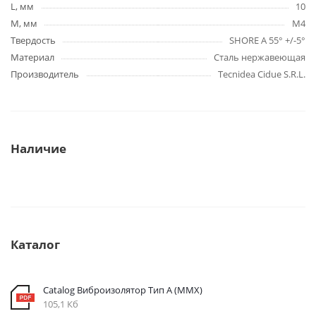
L, мм
10
M, мм
M4
Твердость
SHORE A 55° +/-5°
Материал
Сталь нержавеющая
Производитель
Tecnidea Cidue S.R.L.
Наличие
Каталог
Catalog Виброизолятор Тип A (MMX)
105,1 Кб