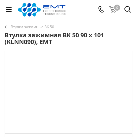
0
Втулки зажимные BK 50
Втулка зажимная BK 50 90 x 101
(KLNN090), EMT