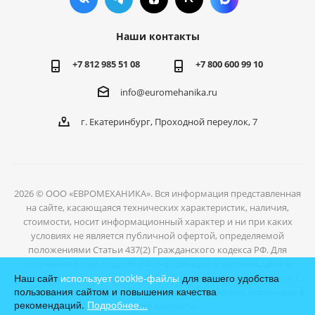
Наши контакты
+7 812 985 51 08
+7 800 600 99 10
info@euromehanika.ru
г. Екатеринбург, Проходной переулок, 7
2026 © ООО «ЕВРОМЕХАНИКА». Вся информация представленная
на сайте, касающаяся технических характеристик, наличия,
стоимости, носит информационный характер и ни при каких
условиях не является публичной офертой, определяемой
положениями Статьи 437(2) Гражданского кодекса РФ. Для
получения более подробной информации о наличии, цене и
Наш сайт
использует cookie-файлы
для вашего удобства
условиях отгрузки товаров, обратитесь к нашим специалистам с
пользования сайтом и повышения качества
помощью формы обратной связи или по телефонам, указанным в
рекомендаций.
Подробнее...
разделе Контакты.