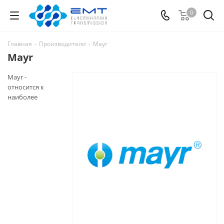
0
Главная
-
Производители
-
Mayr
Mayr
Mayr -
относится к
наиболее