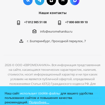
Наши контакты
+7 812 985 51 08
+7 800 600 99 10
info@euromehanika.ru
г. Екатеринбург, Проходной переулок, 7
2026 © ООО «ЕВРОМЕХАНИКА». Вся информация представленная
на сайте, касающаяся технических характеристик, наличия,
стоимости, носит информационный характер и ни при каких
условиях не является публичной офертой, определяемой
положениями Статьи 437(2) Гражданского кодекса РФ. Для
получения более подробной информации о наличии, цене и
Наш сайт
использует cookie-файлы
для вашего удобства
условиях отгрузки товаров, обратитесь к нашим специалистам с
пользования сайтом и повышения качества
помощью формы обратной связи или по телефонам, указанным в
рекомендаций.
Подробнее...
разделе Контакты.