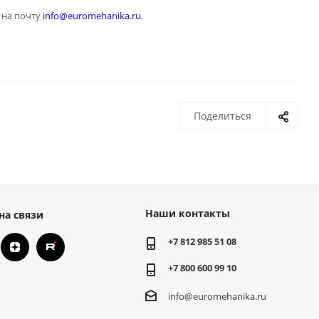
на почту
info@euromehanika.ru
.
Поделиться
Наши контакты
на связи
+7 812 985 51 08
+7 800 600 99 10
info@euromehanika.ru