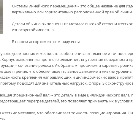
Системы линейного перемещения – это общее название для изд
вертикально или горизонтально расположенной прямой линии.
Детали обычно выполнены из металла высокой степени жестко
износоустойчивостью.
В нашем ассортиментном ряду есть:
узоподъемностью и жесткостью, обеспечивают плавное и точное пере
ю. Корпус выполнен из прочного алюминия, внутренние поверхности 
рукции – сочетание рельса с V-образным профилем и каретки с роли
шает трение, что обеспечивает плавное движение и низкий уровень 
адежность крепления направляющих и цилиндрических валов: крепятс
поэтому подходят для значительных нагрузок. Опоры SK сконструиров
щая (прецизионный вал) – это деталь в виде цилиндрического вала,
едотвращает перегрев деталей, это позволяет применять их в условия
жестких металлов, что обеспечивает точность позиционирования. О
ют грузы.