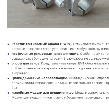
каретки ЕМТ (полный аналог HIWIN).
Отличаются высокой гр
которые позволяют легко установить их в любую конструкци
профильные рельсовые направляющие.
Особенности конст
выдерживают большие нагрузки. Использование роликов умень
опоры для валов.
Представленные опоры EMT обеспечивают н
SHF выполнены из материала повышенного уровня жесткости, 
вибрацию;
цилиндрические направляющие.
Цилиндрическая направляю
прямой линии. Использование таких валов снижает трение и пр
без;
линейные модули для подшипников.
Модули выполнены из 
Модули для подшипников плавно и бесшумно перемеща