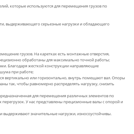
елий, которые используются для перемещения грузов по
сти, выдерживающего серьезные нагрузки и обладающего
мещение грузов. На каретках есть монтажные отверстия,
прецизионно обработаны для максимально точной работы;
ками. Благодаря жесткой конструкции направляющие
шума при работе;
я вертикально или горизонтально, внутрь помещают вал. Опоры
аны так, чтобы равномерно распределять нагрузку, снизить
 предназначенная для перемещения различных элементов по
х перегрузок. У нас представлены прецизионные валы с опорой и
ни выдерживают значительные нагрузки, износоустойчивы.