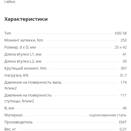
гайки.
Характеристики
Тип
KBS 58
Момент затяжки, Nm
250
Размер, d x D, мм
25 х 42
Длина втулки L1, мм
41
Длина втулки L2, мм
30
Крутящий момент, Nm
397
Нагрузка, KN
31,7
Давление на поверхность вала,
174
N/мм2
Давление на поверхность
111
ступицы, N/мм2
B, мм
46
Материал
оцинкованная сталь
Производитель
EMT
Вес, кг
0,31