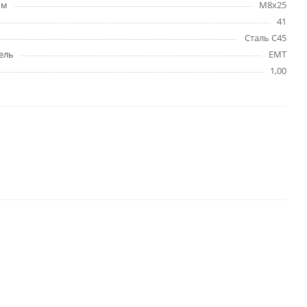
мм
M8x25
41
Сталь C45
ель
EMT
1,00