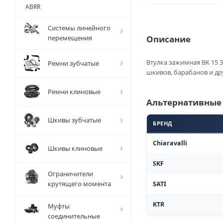
ABRR
Системы линейного
перемещения
Описание
Втулка зажимная BK 15 3
Ремни зубчатые
шкивов, барабанов и др
Ремни клиновые
Альтернативные
Шкивы зубчатые
БРЕНД
Chiaravalli
Шкивы клиновые
SKF
Ограничители
крутящего момента
SATI
KTR
Муфты
соединительные