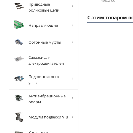
498,2 Кб
Приводные
роликовые цепи
С этим товаром п
Направляющие
Обгонные муфты
1 ММ
- 4,08
РУБ
Салазки для
электродвигателей
Подшипниковые
узлы
Вал
Антивибрационные
прецизионный
опоры
TFC (W) D=30
мм, L=1000
Модули подвески VIB
мм, EMT
Карданные
Есть в наличии