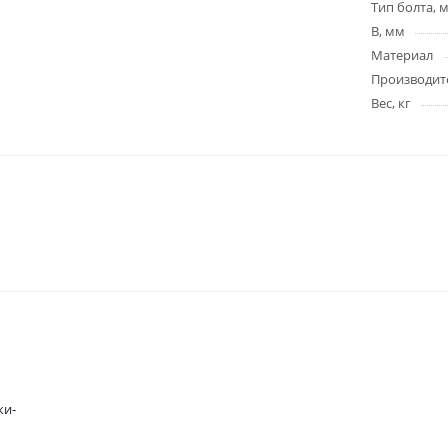
Тип болта, 
B, мм
Материал
Производит
Вес, кг
ки-