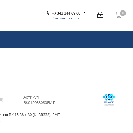
+7 343 344 69 60
0
0
Заказать звонок
Артикул:
BK015038080EMT
ная BK 15 38 x 80 (KLBB338), EMT