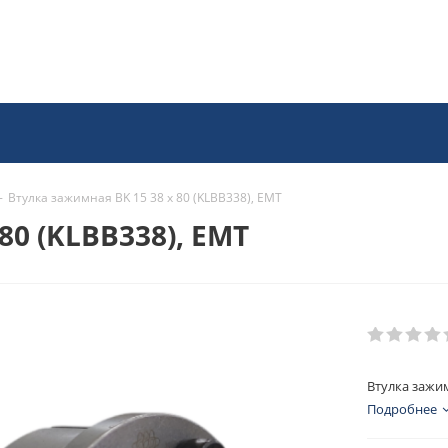
-
Втулка зажимная BK 15 38 x 80 (KLBB338), EMT
80 (KLBB338), EMT
Втулка зажим
Подробнее