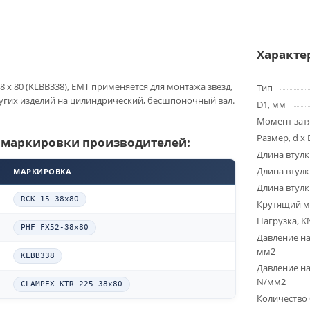
Характе
8 x 80 (KLBB338), EMT применяется для монтажа звезд,
Тип
угих изделий на цилиндрический, бесшпоночный вал.
D1, мм
Момент зат
Размер, d x 
 маркировки производителей:
Длина втулк
Длина втулк
МАРКИРОВКА
Длина втулк
RCK 15 38x80
Крутящий м
Нагрузка, K
PHF FX52-38x80
Давление на
мм2
KLBB338
Давление на
N/мм2
CLAMPEX KTR 225 38x80
Количество 