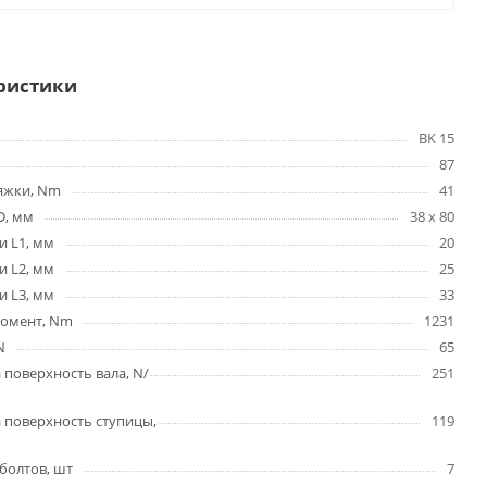
ристики
BK 15
87
яжки, Nm
41
D, мм
38 x 80
и L1, мм
20
и L2, мм
25
и L3, мм
33
омент, Nm
1231
N
65
 поверхность вала, N/
251
 поверхность ступицы,
119
болтов, шт
7