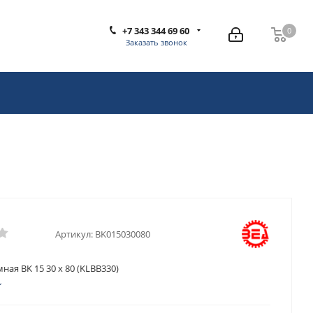
+7 343 344 69 60
0
0
Заказать звонок
Артикул:
BK015030080
ная BK 15 30 x 80 (KLBB330)