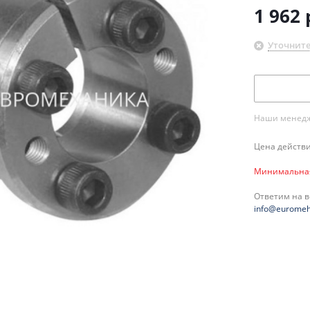
1 962
Уточните
Наши менедже
Цена действи
Минимальная 
Ответим на 
info@euromeh