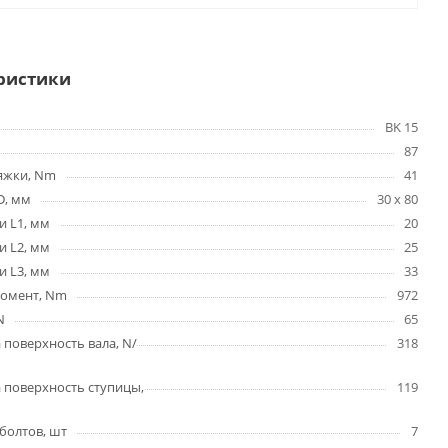
ристики
BK 15
87
яжки, Nm
41
D, мм
30 x 80
и L1, мм
20
и L2, мм
25
и L3, мм
33
омент, Nm
972
N
65
 поверхность вала, N/
318
 поверхность ступицы,
119
болтов, шт
7