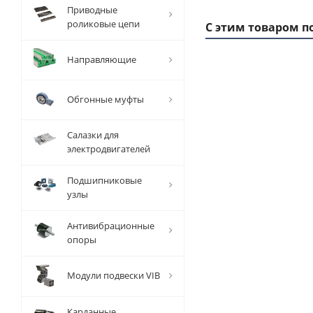
Приводные
роликовые цепи
С этим товаром п
Направляющие
1 ММ
- 4,08
Обгонные муфты
РУБ
Салазки для
электродвигателей
Подшипниковые
узлы
Вал
прецизионный
Антивибрационные
TFC (W) D=30
опоры
мм, L=1000
мм, EMT
Модули подвески VIB
Есть в наличии
Карданные