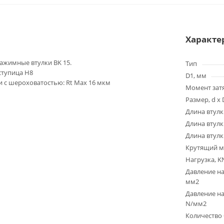
Характе
жимные втулки BK 15.
Тип
 ступица H8
D1, мм
 с шероховатостью: Rt Max 16 мкм
Момент зат
Размер, d x 
Длина втулк
Длина втулк
Длина втулк
Крутящий м
Нагрузка, K
Давление на
мм2
Давление на
N/мм2
Количество 