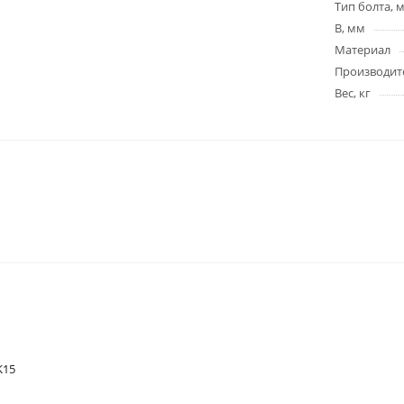
Тип болта, 
B, мм
Материал
Производит
Вес, кг
K15