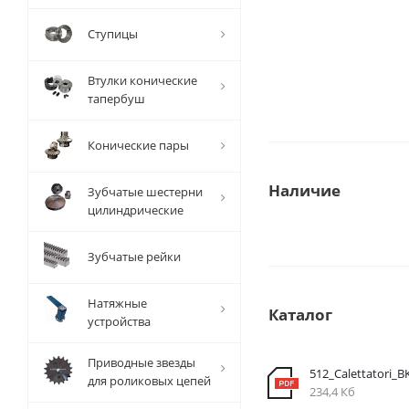
Ступицы
Втулки конические
тапербуш
Конические пары
Наличие
Зубчатые шестерни
цилиндрические
Зубчатые рейки
Натяжные
Каталог
устройства
Приводные звезды
512_Calettatori_B
для роликовых цепей
234,4 Кб