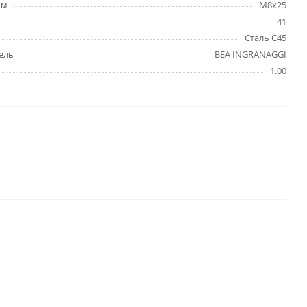
мм
M8x25
41
Сталь C45
ель
BEA INGRANAGGI
1.00