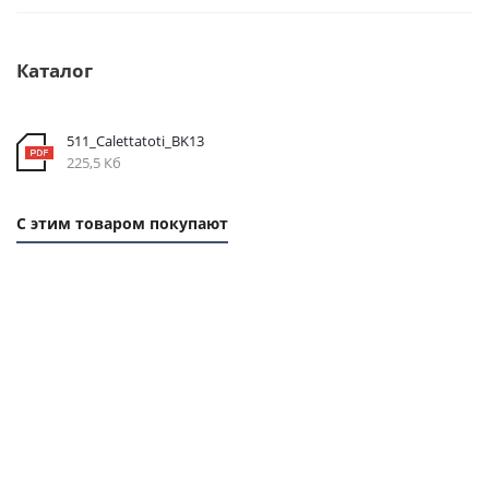
Каталог
511_Calettatoti_BK13
225,5 Кб
С этим товаром покупают
1 ММ
1 ММ
1 ММ
- 7,18
- 5,73
- 2,62
РУБ
РУБ
РУБ