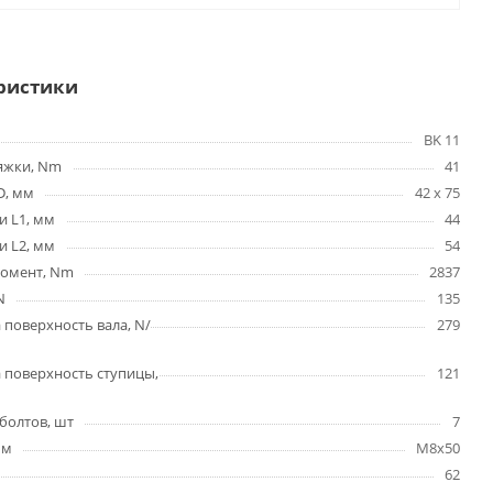
ристики
BK 11
яжки, Nm
41
D, мм
42 x 75
и L1, мм
44
и L2, мм
54
омент, Nm
2837
N
135
 поверхность вала, N/
279
 поверхность ступицы,
121
болтов, шт
7
мм
M8x50
62