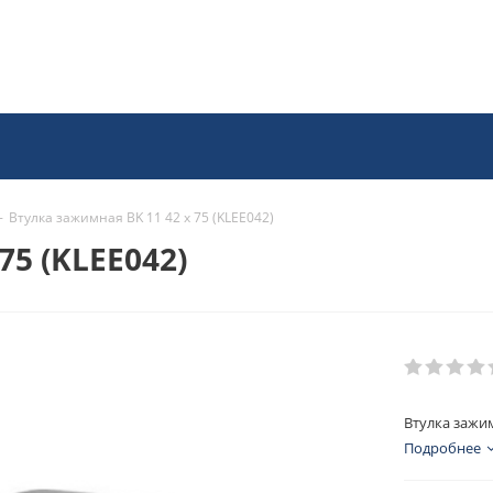
-
Втулка зажимная BK 11 42 x 75 (KLEE042)
75 (KLEE042)
Втулка зажим
Подробнее