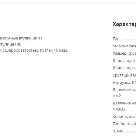
Характе
жимные втулки BK 11.
Тип
ступица H8.
Момент зат
 с шероховатостью: Rt Max 16 мкм.
Размер, d x 
Длина втулк
Длина втулк
Крутящий м
Нагрузка, K
Давление на
мм2
Давление на
N/мм2
Количество 
Тип болта, 
B, мм