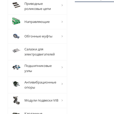
Приводные
роликовые цепи
1 ММ
Направляющие
- 4,08
РУБ
Обгонные муфты
Салазки для
электродвигателей
Вал
Подшипниковые
прецизионный
узлы
TFC (W) D=30
мм, L=1000
Антивибрационные
мм, EMT
опоры
Есть в наличии
Модули подвески VIB
Карданные