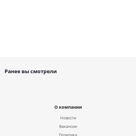
руб.
/
руб.
/
руб.
/
руб.
/
2 0
шт
шт
шт
шт
руб.
Ранее вы смотрели
О компании
Новости
Вакансии
Политика