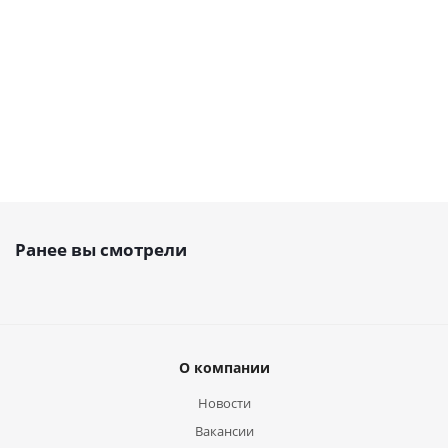
1 731
4 332
руб.
/
руб.
/
3 404
18 611
шт
шт
руб.
/шт
руб.
/шт
Ранее вы смотрели
О компании
Новости
Вакансии