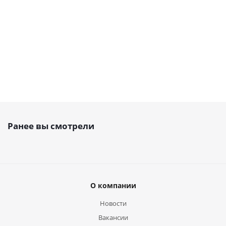
2 644
7 230
16 161
1 769
14 0
руб.
/
руб.
/
руб.
/
руб.
/
руб
шт
шт
шт
шт
шт
Ранее вы смотрели
О компании
Новости
Вакансии