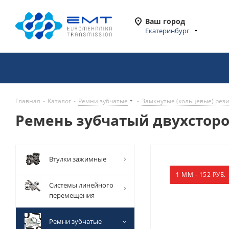
Ваш город
Екатеринбург
Главная
-
Каталог
-
Ремни зубчатые
-
Замкнутые (кольцевые) рез
Ремень зубчатый двухсторон
Втулки зажимные
1 ММ - 152 РУБ.
Системы линейного
перемещения
Ремни зубчатые