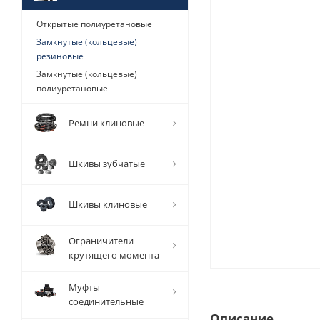
Открытые полиуретановые
Замкнутые (кольцевые)
резиновые
Замкнутые (кольцевые)
полиуретановые
Ремни клиновые
Шкивы зубчатые
Шкивы клиновые
Ограничители
крутящего момента
Муфты
соединительные
Описание