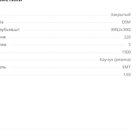
Закрытый
ба
D5M
зубьев,шт
300(2х300)
мня
220
 мм
5
1500
Каучук (резина)
ель
EMT
1,93