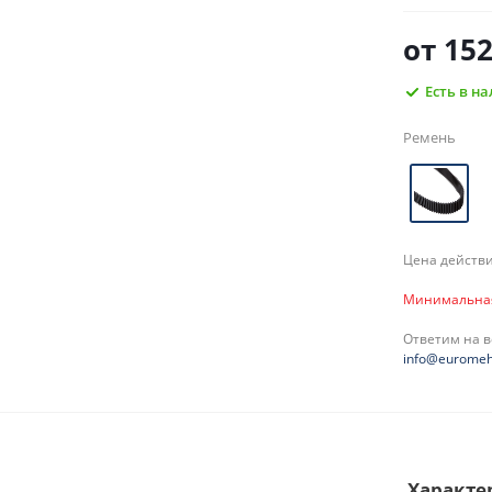
от
152
Есть в н
Ремень
Цена действи
Минимальная 
Ответим на 
info@euromeh
Характе