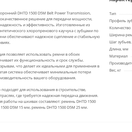
оронний DHTD 1500 D5M Belt Power Transmission,
Тип
кокачественное решение для передачи мощности,
Профиль зу
е надежность и эффективность. Изготовленные из
Количество 
нтетического хлоропренового каучука с зубцами по
Ширина ре
емни обеспечивают надежное сцепление и стабильную
Шаг зубьев,
овиях.
Длина, мм
ия позволяет использовать ремни в обоих
Материал
ичивает их функциональность и срок службы.
Производит
азрывам, что делает их идеальными для применения в
Вес, кг
чатая система обеспечивает минимальные потери
оизводительность вашего оборудования.
подходят для использования в строительстве,
траслях, где требуется надежная передача движения.
я работы на шкивах составляют: ремень DHTD 1500
1500 D5M 15 мм, ремень DHTD 1500 D5M 25 мм.