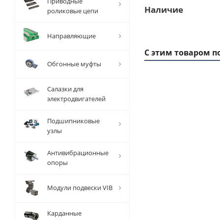
Приводные
Наличие
роликовые цепи
Направляющие
С этим товаром п
Обгонные муфты
Салазки для
электродвигателей
Подшипниковые
узлы
Антивибрационные
опоры
Заготовка
За
Модули подвески VIB
шкива
зубчатого
зу
HTD 5M
Карданные
Z=19, EMT
Z