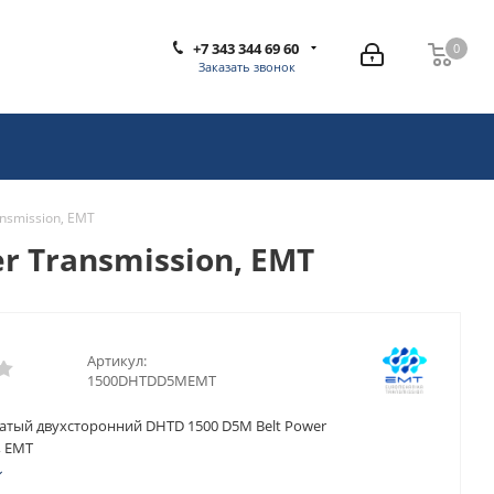
+7 343 344 69 60
0
0
Заказать звонок
nsmission, EMT
 Transmission, EMT
Артикул:
1500DHTDD5MEMT
атый двухсторонний DHTD 1500 D5M Belt Power
, EMT