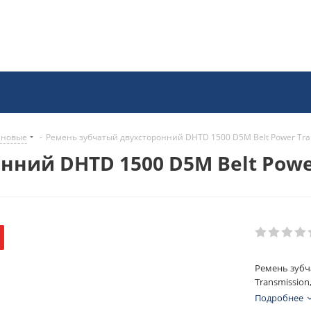
иновые
-
Ремень зубчатый двухсторонний DHTD 1500 D5M Belt Power Tra
ний DHTD 1500 D5M Belt Power
Ремень зубч
Transmission
Подробнее