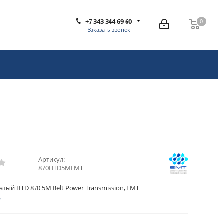
+7 343 344 69 60
0
0
Заказать звонок
Артикул:
870HTD5MEMT
тый HTD 870 5M Belt Power Transmission, EMT