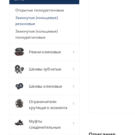
Открытые полиуретановые
Замкнутые (кольцевые)
резиновые
Замкнутые (кольцевые)
полиуретановые
Ремни клиновые
Шкивы зубчатые
Шкивы клиновые
Ограничители
крутящего момента
Муфты
соединительные
Описание