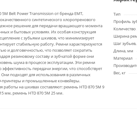
5M Belt Power Transmission от бренда EMT,
Тип
кокачественного синтетического хлоропренового
Профиль зу
адежное решение для передачи вращающего момента
Количество 
ных и бытовых условиях. Их особая конструкция
Ширина ре
сцепление с зубьями шкивов, что минимизирует
Шаг зубьев,
нтирует стабильную работу. Ремни характеризуются
ью и долговечностью, что позволяет сократить
Длина, мм
годаря резиновому составу и зубчатой форме они
Материал
овень шума в процессе эксплуатации. Эти ремни
Производит
эффективность передачи энергии, что способствует
Вес, кг
 Они подходят для использования в различных
D-принтеры и промышленные конвейеры.
 работы на шкивах составляют: ремень HTD 870 5M 9
15 мм, ремень HTD 870 5M 25 мм.