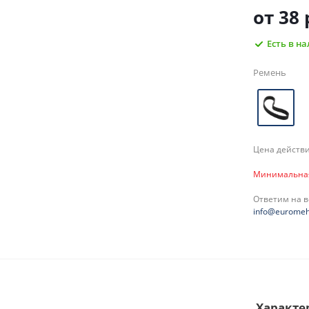
от
38 
Есть в н
Ремень
Цена действи
Минимальная 
Ответим на 
info@euromeh
Характе