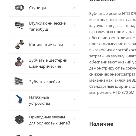
Ступицы
Зубчатые ремни HTD 870 
изготовленные из высо
Втулки конические
каучука, предлагают н
тапербуш
в различных промышлен
обеспечивает отличное 
проскальзывание и гара
Конические пары
высокой износостойкост
затраты на замену. Бла
Зубчатые шестерни
обеспечивают низкий ур
цилиндрические
демонстрируют высокую 
снижению энергозатрат.
механизмах, включая 3
Зубчатые рейки
Стандартные ширины для
мм, ремень HTD 870 5M 
Натяжные
устройства
Приводные звезды
для роликовых цепей
Наличие