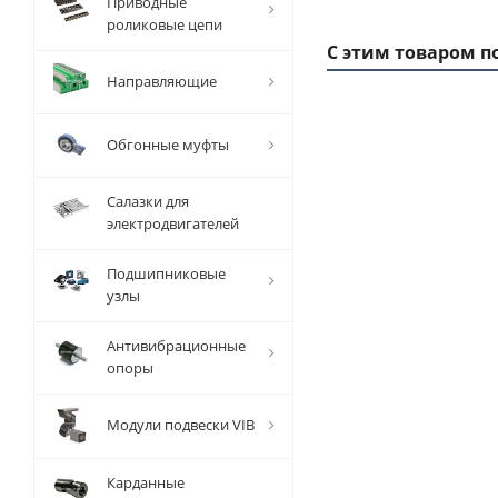
Приводные
роликовые цепи
С этим товаром п
Направляющие
Обгонные муфты
Салазки для
электродвигателей
Подшипниковые
узлы
Заготовка
За
Антивибрационные
шкива
опоры
зубчатого
зу
HTD 5M
Модули подвески VIB
Z=34, EMT
Z
Карданные
Есть в