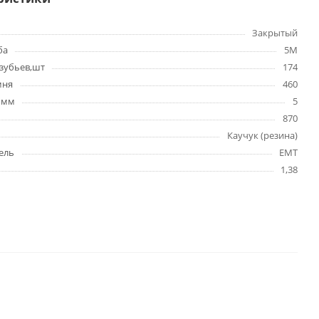
Закрытый
ба
5M
зубьев,шт
174
мня
460
 мм
5
870
Каучук (резина)
ель
EMT
1,38