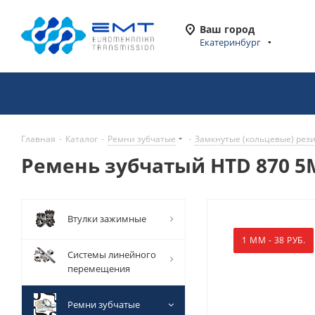
Ваш город
Екатеринбург
Главная
-
Каталог
-
Ремни зубчатые
-
Замкнутые (кольцевые) рез
Ремень зубчатый HTD 870 5M
Втулки зажимные
1 ММ - 38 РУБ.
Системы линейного
перемещения
Ремни зубчатые