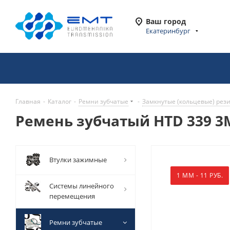
Ваш город
Екатеринбург
Главная
-
Каталог
-
Ремни зубчатые
-
Замкнутые (кольцевые) рез
Ремень зубчатый HTD 339 3M
Втулки зажимные
1 ММ - 11 РУБ.
Системы линейного
перемещения
Ремни зубчатые