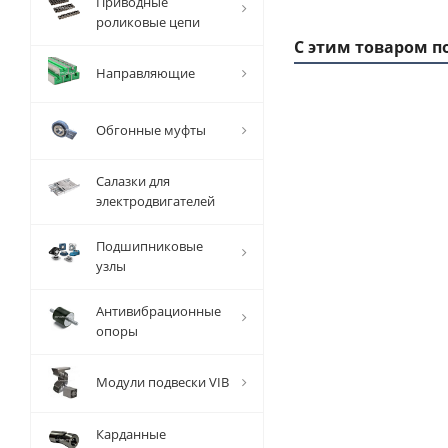
Приводные
роликовые цепи
С этим товаром п
Направляющие
Обгонные муфты
Салазки для
электродвигателей
Подшипниковые
узлы
Шкив
Антивибрационные
зубчатый
з
опоры
под
расточку
р
Модули подвески VIB
72 3M 15,
6
EMT
Карданные