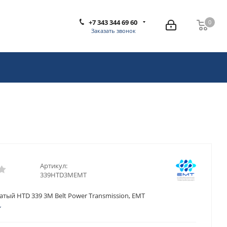
+7 343 344 69 60
0
0
Заказать звонок
Артикул:
339HTD3MEMT
тый HTD 339 3M Belt Power Transmission, EMT