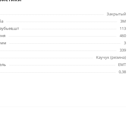
Закрытый
ба
3M
зубьев,шт
113
мня
460
 мм
3
339
Каучук (резина)
ель
EMT
0,38