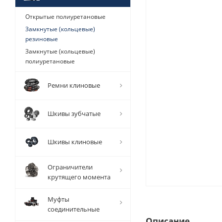
Открытые полиуретановые
Замкнутые (кольцевые)
резиновые
Замкнутые (кольцевые)
полиуретановые
Ремни клиновые
Шкивы зубчатые
Шкивы клиновые
Ограничители
крутящего момента
Муфты
соединительные
Описание