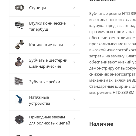
Ступицы
Зубчатые ремни HTD 339 
изготовленные из высо
Втулки конические
каучука, предлагают н
тапербуш
в различных промышлен
обеспечивает отличное 
проскальзывание и гара
Конические пары
высокой износостойкост
затраты на замену. Бла
Зубчатые шестерни
обеспечивают низкий ур
цилиндрические
демонстрируют высокую 
снижению энергозатрат.
механизмах, включая 3
Зубчатые рейки
Стандартные ширины для
мм, ремень HTD 339 3M 
Натяжные
устройства
Приводные звезды
для роликовых цепей
Наличие