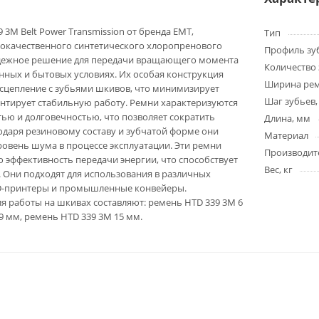
3M Belt Power Transmission от бренда EMT,
Тип
кокачественного синтетического хлоропренового
Профиль зу
адежное решение для передачи вращающего момента
Количество 
ных и бытовых условиях. Их особая конструкция
Ширина ре
сцепление с зубьями шкивов, что минимизирует
Шаг зубьев,
нтирует стабильную работу. Ремни характеризуются
ью и долговечностью, что позволяет сократить
Длина, мм
годаря резиновому составу и зубчатой форме они
Материал
овень шума в процессе эксплуатации. Эти ремни
Производит
эффективность передачи энергии, что способствует
Вес, кг
 Они подходят для использования в различных
D-принтеры и промышленные конвейеры.
 работы на шкивах составляют: ремень HTD 339 3M 6
9 мм, ремень HTD 339 3M 15 мм.