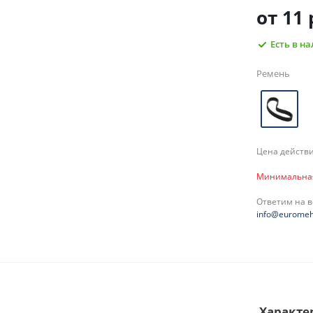
от
11 
Есть в н
Ремень
Цена действи
Минимальная 
Ответим на 
info@euromeh
Характе