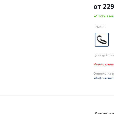
от
229
Есть в н
Ремень
Цена действи
Минимальная 
Ответим на 
info@euromeh
Характе