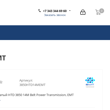
+7 343 344 69 60
0
0
Заказать звонок
MT
Артикул:
3850HTD14MEMT
тый HTD 3850 14M Belt Power Transmission, EMT