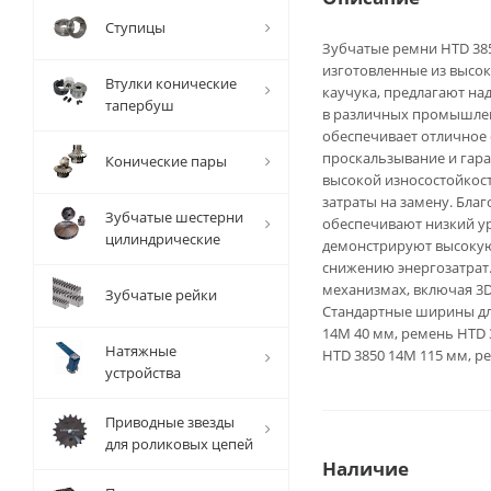
Ступицы
Зубчатые ремни HTD 3850
изготовленные из высо
Втулки конические
каучука, предлагают н
тапербуш
в различных промышлен
обеспечивает отличное 
проскальзывание и гара
Конические пары
высокой износостойкост
затраты на замену. Бла
Зубчатые шестерни
обеспечивают низкий ур
цилиндрические
демонстрируют высокую 
снижению энергозатрат.
механизмах, включая 3
Зубчатые рейки
Стандартные ширины дл
14M 40 мм, ремень HTD 
Натяжные
HTD 3850 14M 115 мм, р
устройства
Приводные звезды
для роликовых цепей
Наличие