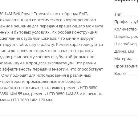
 14M Belt Power Transmission от бренда EMT,
Тип
кокачественного синтетического хлоропренового
Профиль зу
адежное решение для передачи вращающего момента
Количество 
ных и бытовых условиях. Их особая конструкция
Ширина ре
сцепление с зубьями шкивов, что минимизирует
Шаг зубьев,
нтирует стабильную работу. Ремни характеризуются
ью и долговечностью, что позволяет сократить
Длина, мм
годаря резиновому составу и зубчатой форме они
Материал
овень шума в процессе эксплуатации. Эти ремни
Производит
эффективность передачи энергии, что способствует
Вес, кг
 Они подходят для использования в различных
D-принтеры и промышленные конвейеры.
я работы на шкивах составляют: ремень HTD 3850
3850 14M 55 мм, ремень HTD 3850 14M 85 мм, ремень
емень HTD 3850 14M 170 мм.