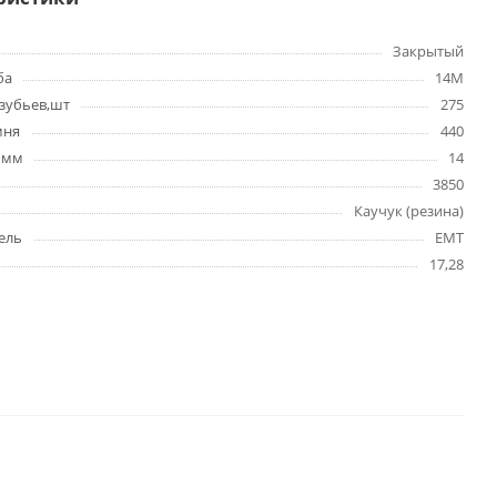
Закрытый
ба
14M
зубьев,шт
275
мня
440
 мм
14
3850
Каучук (резина)
ель
EMT
17,28