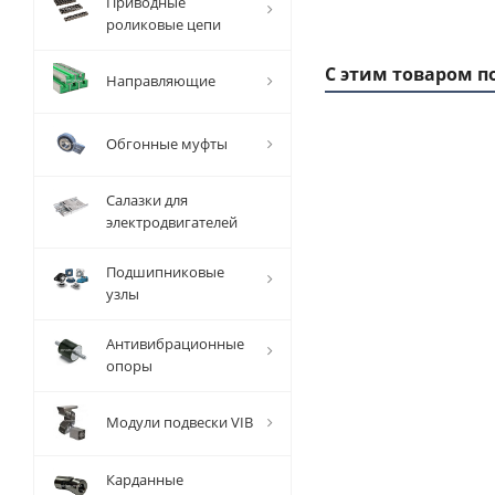
Приводные
роликовые цепи
С этим товаром п
Направляющие
Обгонные муфты
Салазки для
электродвигателей
Подшипниковые
узлы
Антивибрационные
Заготовка
опоры
шкива
з
зубчатого
Модули подвески VIB
CTD/MGT
р
14M Z=36,
EMT
1
Карданные