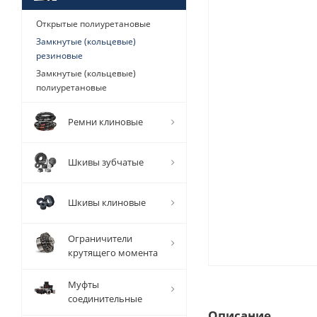
Открытые полиуретановые
Замкнутые (кольцевые)
резиновые
Замкнутые (кольцевые)
полиуретановые
Ремни клиновые
Шкивы зубчатые
Шкивы клиновые
Ограничители
крутящего момента
Муфты
соединительные
Описание