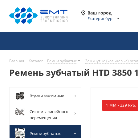
Ваш город
Екатеринбург
Главная
-
Каталог
-
Ремни зубчатые
-
Замкнутые (кольцевые) рез
Ремень зубчатый HTD 3850 1
Втулки зажимные
1 ММ - 229 РУБ.
Системы линейного
перемещения
Ремни зубчатые