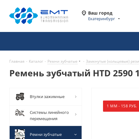
Ваш город
Екатеринбург
Главная
-
Каталог
-
Ремни зубчатые
-
Замкнутые (кольцевые) рез
Ремень зубчатый HTD 2590 1
Втулки зажимные
1 ММ - 158 РУБ.
Системы линейного
перемещения
Ремни зубчатые