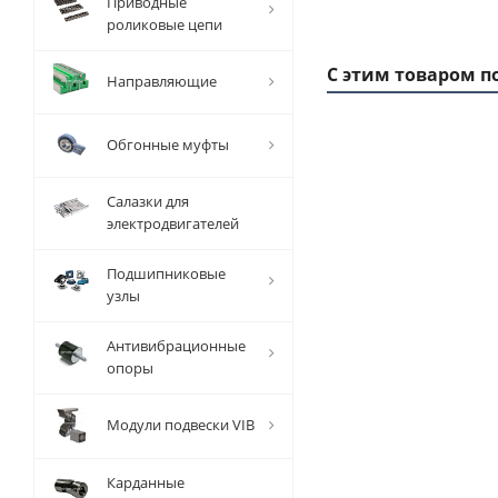
Приводные
роликовые цепи
С этим товаром п
Направляющие
Обгонные муфты
Салазки для
электродвигателей
Подшипниковые
узлы
Антивибрационные
Шкив
опоры
зубчатый
з
под
Модули подвески VIB
расточку
р
32 14M
90
170, EMT
Карданные