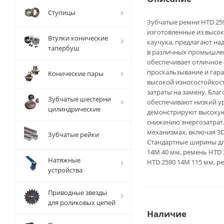
Ступицы
Зубчатые ремни HTD 2590
изготовленные из высо
Втулки конические
каучука, предлагают н
тапербуш
в различных промышлен
обеспечивает отличное 
проскальзывание и гара
Конические пары
высокой износостойкост
затраты на замену. Бла
Зубчатые шестерни
обеспечивают низкий ур
цилиндрические
демонстрируют высокую 
снижению энергозатрат.
механизмах, включая 3
Зубчатые рейки
Стандартные ширины дл
14M 40 мм, ремень HTD 
Натяжные
HTD 2590 14M 115 мм, р
устройства
Приводные звезды
для роликовых цепей
Наличие