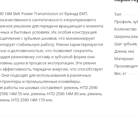
 14M Belt Power Transmission от бренда EMT,
Тип
кокачественного синтетического хлоропренового
Профиль зу
адежное решение для передачи вращающего момента
Количество 
ных и бытовых условиях. Их особая конструкция
Ширина ре
сцепление с зубьями шкивов, что минимизирует
Шаг зубьев,
нтирует стабильную работу. Ремни характеризуются
ью и долговечностью, что позволяет сократить
Длина, мм
годаря резиновому составу и зубчатой форме они
Материал
овень шума в процессе эксплуатации. Эти ремни
Производит
эффективность передачи энергии, что способствует
Вес, кг
 Они подходят для использования в различных
D-принтеры и промышленные конвейеры.
я работы на шкивах составляют: ремень HTD 2590
2590 14M 55 мм, ремень HTD 2590 14M 85 мм, ремень
емень HTD 2590 14M 170 мм.