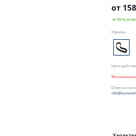
от
158
Есть в н
Ремень
Цена действи
Минимальная 
Ответим на 
info@euromeh
Характе