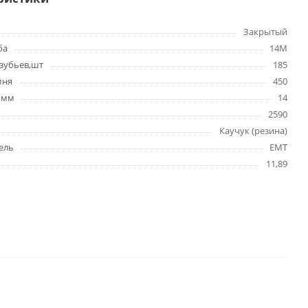
Закрытый
ба
14M
зубьев,шт
185
мня
450
 мм
14
2590
Каучук (резина)
ель
EMT
11,89