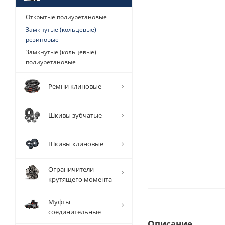
Открытые полиуретановые
Замкнутые (кольцевые)
резиновые
Замкнутые (кольцевые)
полиуретановые
Ремни клиновые
Шкивы зубчатые
Шкивы клиновые
Ограничители
крутящего момента
Муфты
соединительные
Описание