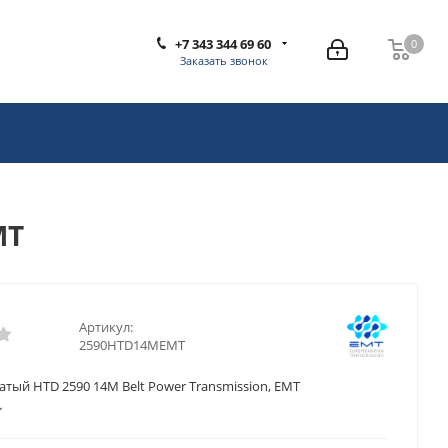
+7 343 344 69 60
0
0
Заказать звонок
MT
Артикул:
2590HTD14MEMT
тый HTD 2590 14M Belt Power Transmission, EMT