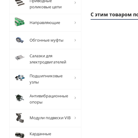
Приводные
роликовые цепи
С этим товаром п
Направляющие
Обгонные муфты
Салазки для
электродвигателей
Подшипниковые
узлы
Шкив
Антивибрационные
зубчатый
з
опоры
под
расточку
р
Модули подвески VIB
14 3M 15,
1
EMT
Карданные