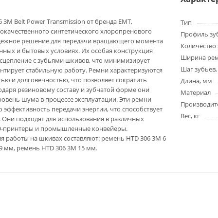
3M Belt Power Transmission от бренда EMT,
Тип
кокачественного синтетического хлоропренового
Профиль зу
адежное решение для передачи вращающего момента
Количество 
ных и бытовых условиях. Их особая конструкция
Ширина ре
сцепление с зубьями шкивов, что минимизирует
Шаг зубьев,
нтирует стабильную работу. Ремни характеризуются
ью и долговечностью, что позволяет сократить
Длина, мм
годаря резиновому составу и зубчатой форме они
Материал
овень шума в процессе эксплуатации. Эти ремни
Производит
эффективность передачи энергии, что способствует
Вес, кг
 Они подходят для использования в различных
D-принтеры и промышленные конвейеры.
 работы на шкивах составляют: ремень HTD 306 3M 6
9 мм, ремень HTD 306 3M 15 мм.