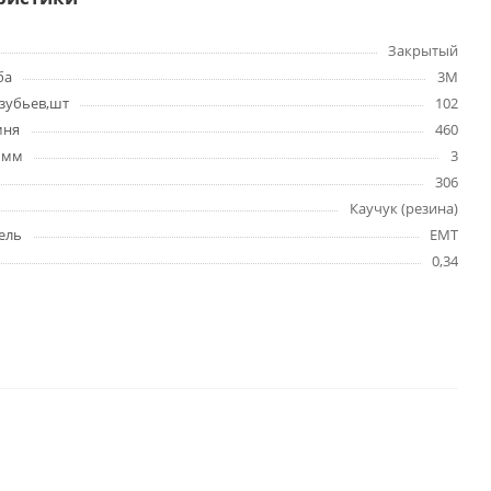
Закрытый
ба
3M
зубьев,шт
102
мня
460
 мм
3
306
Каучук (резина)
ель
EMT
0,34