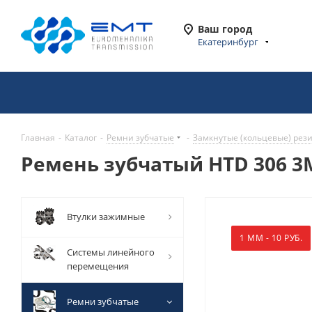
Ваш город
Екатеринбург
Главная
-
Каталог
-
Ремни зубчатые
-
Замкнутые (кольцевые) рез
Ремень зубчатый HTD 306 3M
Втулки зажимные
1 ММ - 10 РУБ.
Системы линейного
перемещения
Ремни зубчатые