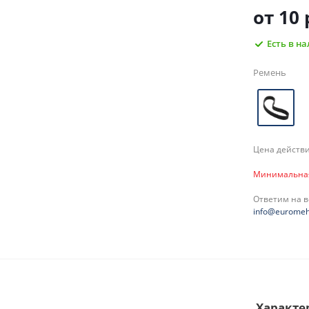
от
10 
Есть в н
Ремень
Цена действи
Минимальная 
Ответим на 
info@euromeh
Характе