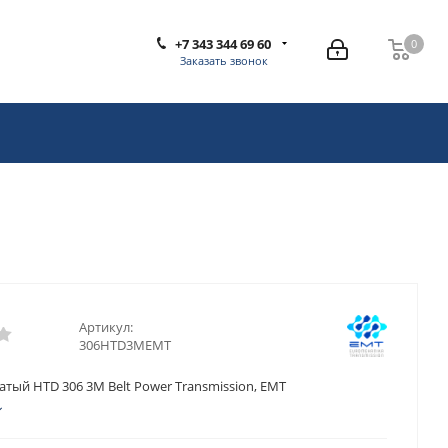
+7 343 344 69 60
0
0
Заказать звонок
Артикул:
306HTD3MEMT
тый HTD 306 3M Belt Power Transmission, EMT