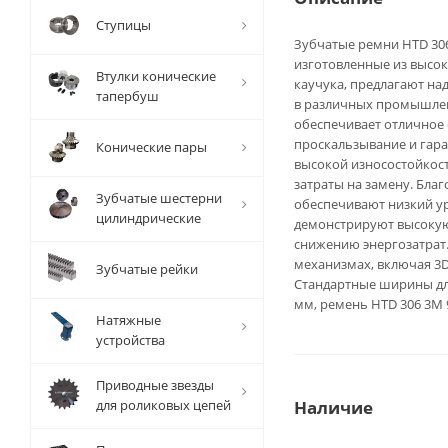
Ступицы
Зубчатые ремни HTD 306 
изготовленные из высо
Втулки конические
каучука, предлагают н
тапербуш
в различных промышлен
обеспечивает отличное 
проскальзывание и гара
Конические пары
высокой износостойкост
затраты на замену. Бла
Зубчатые шестерни
обеспечивают низкий ур
цилиндрические
демонстрируют высокую 
снижению энергозатрат.
механизмах, включая 3
Зубчатые рейки
Стандартные ширины для
мм, ремень HTD 306 3M 
Натяжные
устройства
Приводные звезды
для роликовых цепей
Наличие