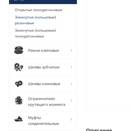
Открытые полиуретановые
Замкнутые (кольцевые)
резиновые
Замкнутые (кольцевые)
полиуретановые
Ремни клиновые
Шкивы зубчатые
Шкивы клиновые
Ограничители
крутящего момента
Муфты
соединительные
Описание