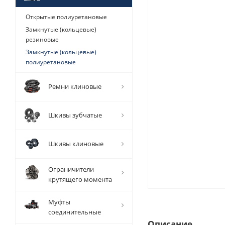
Открытые полиуретановые
Замкнутые (кольцевые)
резиновые
Замкнутые (кольцевые)
полиуретановые
Ремни клиновые
Шкивы зубчатые
Шкивы клиновые
Ограничители
крутящего момента
Муфты
соединительные
Описание