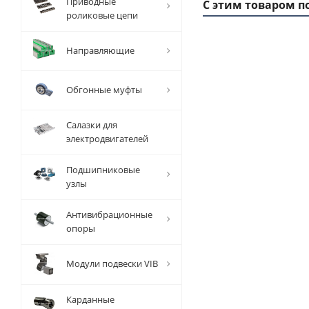
Приводные
С этим товаром п
роликовые цепи
Направляющие
Обгонные муфты
Салазки для
электродвигателей
Подшипниковые
Шкив
узлы
зубчатый
з
под
Антивибрационные
расточку
р
опоры
16 T 2,5
1
14, EMT
1
Модули подвески VIB
Уточните
У
Карданные
наличие и
н