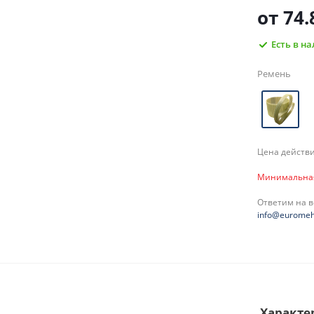
от
74.
Есть в н
Ремень
Цена действи
Минимальная 
Ответим на 
info@euromeh
Характе