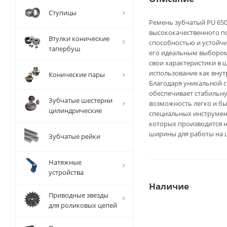
Ступицы
Ремень зубчатый PU 650 
высококачественного п
Втулки конические
способностью и устойч
тапербуш
его идеальным выбором 
свои характеристики в 
использование как внут
Конические пары
Благодаря уникальной с
обеспечивает стабильну
Зубчатые шестерни
возможность легко и бы
цилиндрические
специальных инструмент
которых производится н
ширины для работы на ш
Зубчатые рейки
Натяжные
устройства
Наличие
Приводные звезды
для роликовых цепей