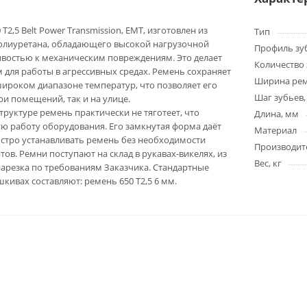
T2,5 Belt Power Transmission, EMT, изготовлен из
Тип
олиуретана, обладающего высокой нагрузочной
Профиль зу
ивостью к механическим повреждениям. Это делает
Количество 
для работы в агрессивных средах. Ремень сохраняет
Ширина ре
широком диапазоне температур, что позволяет его
Шаг зубьев,
ри помещений, так и на улице.
труктуре ремень практически не тяготеет, что
Длина, мм
ю работу оборудования. Его замкнутая форма даёт
Материал
стро устанавливать ремень без необходимости
Производит
ов. Ремни поступают на склад в рукавах-викелях, из
Вес, кг
арезка по требованиям Заказчика. Стандартные
кивах составляют: ремень 650 T2,5 6 мм.