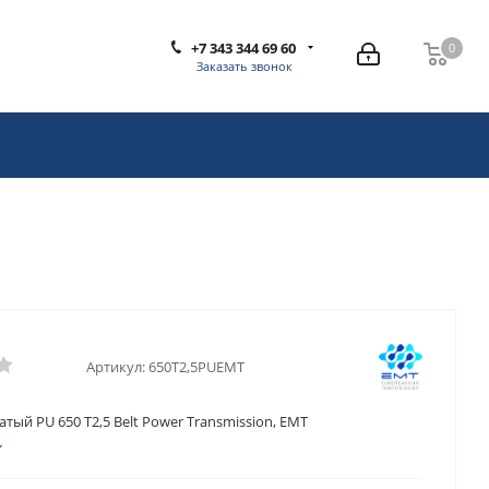
+7 343 344 69 60
0
0
Заказать звонок
Артикул:
650T2,5PUEMT
тый PU 650 T2,5 Belt Power Transmission, EMT