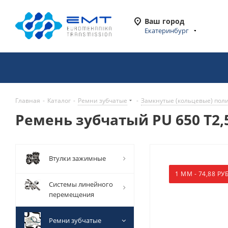
Ваш город
Екатеринбург
Главная
-
Каталог
-
Ремни зубчатые
-
Замкнутые (кольцевые) пол
Ремень зубчатый PU 650 T2,5
Втулки зажимные
1 ММ - 74,88 РУБ
Системы линейного
перемещения
Ремни зубчатые