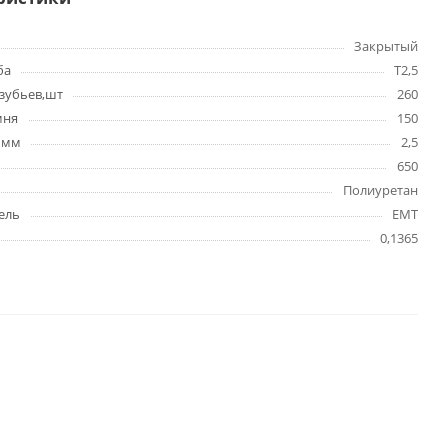
Закрытый
ба
T2,5
зубьев,шт
260
мня
150
 мм
2,5
650
Полиуретан
ель
EMT
0,1365