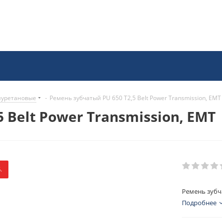
иуретановые
-
Ремень зубчатый PU 650 T2,5 Belt Power Transmission, EMT
 Belt Power Transmission, EMT
.
Ремень зубча
Подробнее