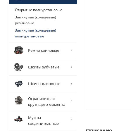
Открытые полиуретановые
Замкнутые (кольцевые)
резиновые
Замкнутые (кольцевые)
полиуретановые
Ремни клиновые
Шкивы зубчатые
Шкивы клиновые
Ограничители
крутящего момента
Муфты
соединительные
Описание