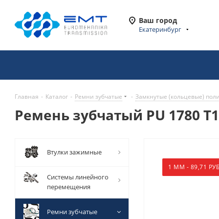
Ваш город
Екатеринбург
Главная
-
Каталог
-
Ремни зубчатые
-
Замкнутые (кольцевые) пол
Ремень зубчатый PU 1780 T10
Втулки зажимные
1 ММ - 89,71 РУБ
Системы линейного
перемещения
Ремни зубчатые