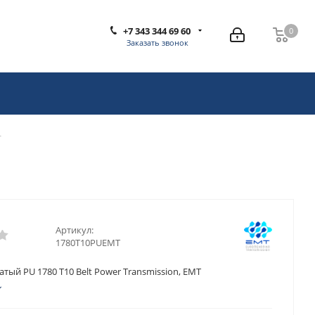
+7 343 344 69 60
0
0
Заказать звонок
T
Артикул:
1780T10PUEMT
тый PU 1780 T10 Belt Power Transmission, EMT