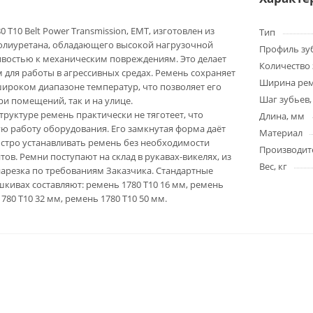
 T10 Belt Power Transmission, EMT, изготовлен из
Тип
олиуретана, обладающего высокой нагрузочной
Профиль зу
ивостью к механическим повреждениям. Это делает
Количество 
для работы в агрессивных средах. Ремень сохраняет
Ширина ре
широком диапазоне температур, что позволяет его
Шаг зубьев,
ри помещений, так и на улице.
труктуре ремень практически не тяготеет, что
Длина, мм
ю работу оборудования. Его замкнутая форма даёт
Материал
стро устанавливать ремень без необходимости
Производит
ов. Ремни поступают на склад в рукавах-викелях, из
Вес, кг
арезка по требованиям Заказчика. Стандартные
кивах составляют: ремень 1780 T10 16 мм, ремень
1780 T10 32 мм, ремень 1780 T10 50 мм.