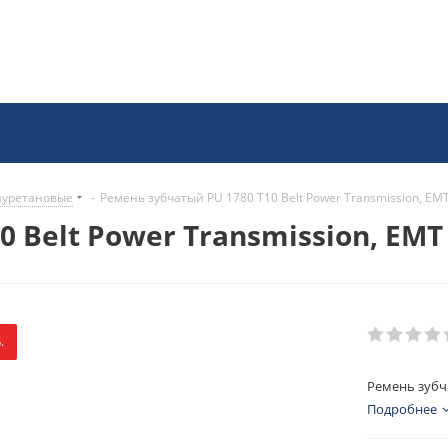
иуретановые
-
Ремень зубчатый PU 1780 T10 Belt Power Transmission, EM
 Belt Power Transmission, EMT
.
Ремень зубча
Подробнее