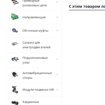
Приводные
роликовые цепи
С этим товаром п
Направляющие
Обгонные муфты
Салазки для
электродвигателей
Подшипниковые
узлы
Заготовка
За
шкива
Антивибрационные
зубчатого
зу
опоры
T 10 Z=11,
T 
EMT
Модули подвески VIB
Есть в
наличии
Карданные