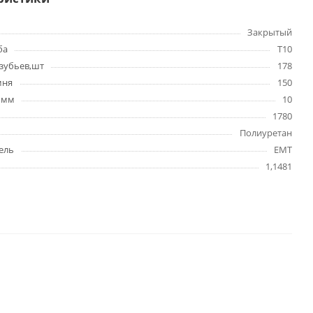
Закрытый
ба
T10
зубьев,шт
178
мня
150
 мм
10
1780
Полиуретан
ель
EMT
1,1481