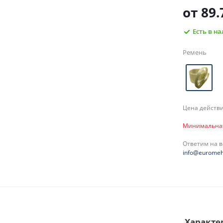
от
89.
Есть в н
Ремень
Цена действи
Минимальная 
Ответим на 
info@euromeh
Характе