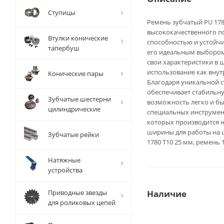
Ступицы
Ремень зубчатый PU 1780
высококачественного п
Втулки конические
способностью и устойч
тапербуш
его идеальным выбором 
свои характеристики в 
использование как внут
Конические пары
Благодаря уникальной с
обеспечивает стабильну
Зубчатые шестерни
возможность легко и бы
цилиндрические
специальных инструмент
которых производится н
ширины для работы на ш
Зубчатые рейки
1780 T10 25 мм, ремень 
Натяжные
устройства
Приводные звезды
Наличие
для роликовых цепей