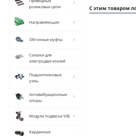
Приводные
роликовые цепи
С этим товаром п
Направляющие
Обгонные муфты
Салазки для
электродвигателей
Подшипниковые
узлы
Заготовка
За
шкива
Антивибрационные
зубчатого
зу
опоры
T 10 Z=34,
T 
EMT
Модули подвески VIB
Есть в
наличии
Карданные