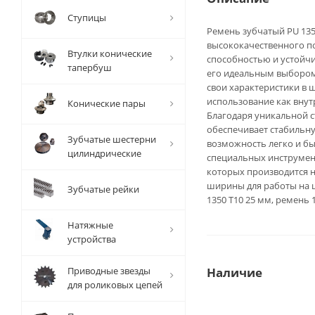
Ступицы
Ремень зубчатый PU 1350
высококачественного п
Втулки конические
способностью и устойч
тапербуш
его идеальным выбором 
свои характеристики в 
использование как внут
Конические пары
Благодаря уникальной с
обеспечивает стабильну
Зубчатые шестерни
возможность легко и бы
цилиндрические
специальных инструмент
которых производится н
ширины для работы на ш
Зубчатые рейки
1350 T10 25 мм, ремень 
Натяжные
устройства
Приводные звезды
Наличие
для роликовых цепей