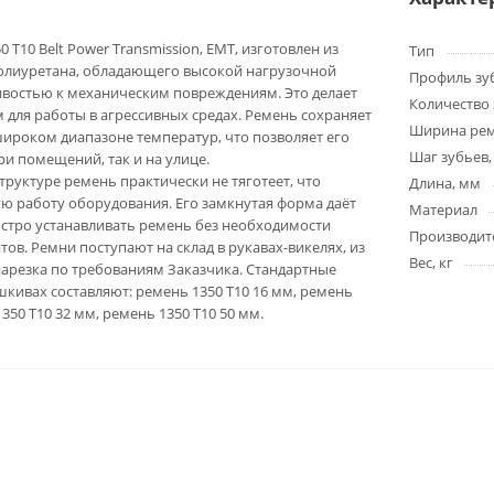
 T10 Belt Power Transmission, EMT, изготовлен из
Тип
олиуретана, обладающего высокой нагрузочной
Профиль зу
ивостью к механическим повреждениям. Это делает
Количество 
для работы в агрессивных средах. Ремень сохраняет
Ширина ре
широком диапазоне температур, что позволяет его
Шаг зубьев,
ри помещений, так и на улице.
труктуре ремень практически не тяготеет, что
Длина, мм
ю работу оборудования. Его замкнутая форма даёт
Материал
стро устанавливать ремень без необходимости
Производит
ов. Ремни поступают на склад в рукавах-викелях, из
Вес, кг
арезка по требованиям Заказчика. Стандартные
кивах составляют: ремень 1350 T10 16 мм, ремень
1350 T10 32 мм, ремень 1350 T10 50 мм.