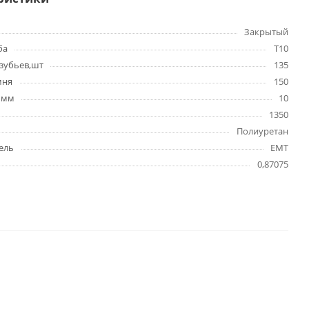
Закрытый
ба
T10
зубьев,шт
135
мня
150
 мм
10
1350
Полиуретан
ель
EMT
0,87075