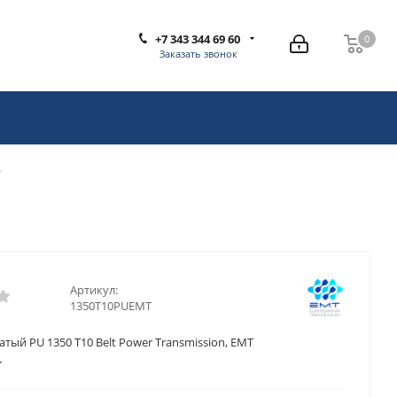
+7 343 344 69 60
0
0
Заказать звонок
T
Артикул:
1350T10PUEMT
тый PU 1350 T10 Belt Power Transmission, EMT