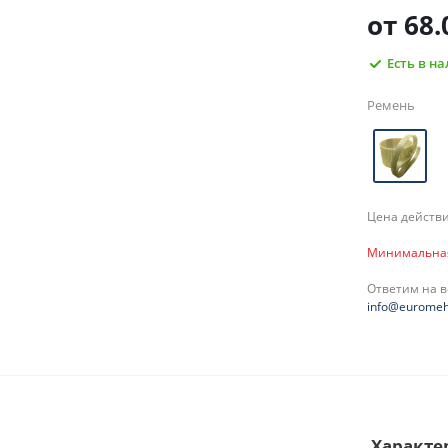
от
68.
Есть в н
Ремень
Цена действи
Минимальная 
Ответим на 
info@euromeh
Характе