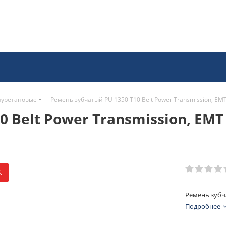
иуретановые
-
Ремень зубчатый PU 1350 T10 Belt Power Transmission, EM
 Belt Power Transmission, EMT
.
Ремень зубча
Подробнее