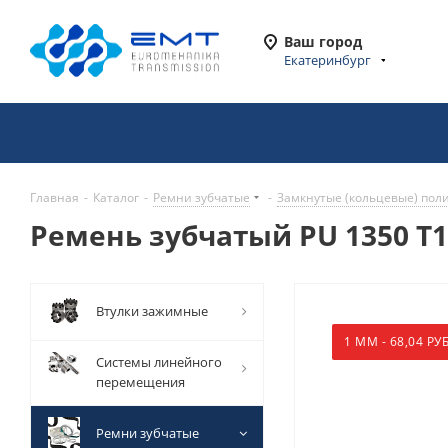
Ваш город
Екатеринбург
Главная
-
Каталог
-
Ремни зубчатые
-
Замкнутые (кольцевые) пол
Ремень зубчатый PU 1350 T10
Втулки зажимные
1 ММ - 68,04 РУБ
Системы линейного
перемещения
Ремни зубчатые