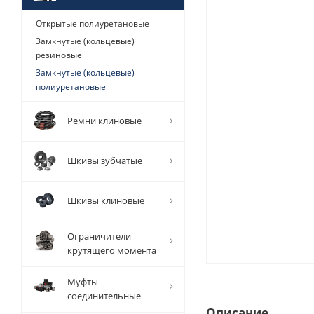
Открытые полиуретановые
Замкнутые (кольцевые)
резиновые
Замкнутые (кольцевые)
полиуретановые
Ремни клиновые
Шкивы зубчатые
Шкивы клиновые
Ограничители
крутящего момента
Муфты
соединительные
Описание