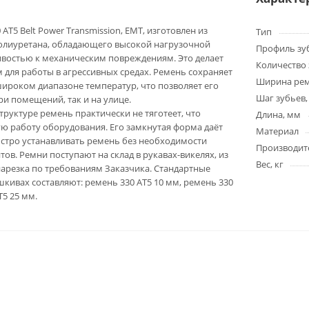
AT5 Belt Power Transmission, EMT, изготовлен из
Тип
олиуретана, обладающего высокой нагрузочной
Профиль зу
ивостью к механическим повреждениям. Это делает
Количество 
для работы в агрессивных средах. Ремень сохраняет
Ширина ре
широком диапазоне температур, что позволяет его
Шаг зубьев,
ри помещений, так и на улице.
труктуре ремень практически не тяготеет, что
Длина, мм
ю работу оборудования. Его замкнутая форма даёт
Материал
стро устанавливать ремень без необходимости
Производит
ов. Ремни поступают на склад в рукавах-викелях, из
Вес, кг
арезка по требованиям Заказчика. Стандартные
кивах составляют: ремень 330 AT5 10 мм, ремень 330
T5 25 мм.