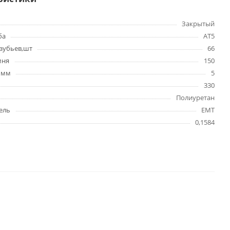
Закрытый
ба
AT5
зубьев,шт
66
мня
150
 мм
5
330
Полиуретан
ель
EMT
0,1584