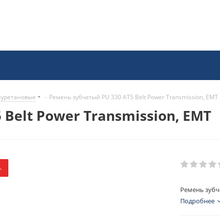
иуретановые
-
Ремень зубчатый PU 330 AT5 Belt Power Transmission, EMT
Belt Power Transmission, EMT
.
Ремень зубча
Подробнее