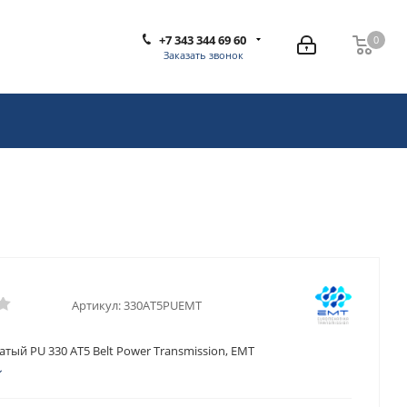
+7 343 344 69 60
0
0
Заказать звонок
Артикул:
330AT5PUEMT
тый PU 330 AT5 Belt Power Transmission, EMT