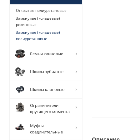
Открытые полиуретановые
Замкнутые (кольцевые)
резиновые
Замкнутые (кольцевые)
полиуретановые
Ремни клиновые
Шкивы зубчатые
Шкивы клиновые
Ограничители
крутящего момента
Муфты
соединительные
Описание