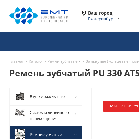
Ваш город
Екатеринбург
Главная
-
Каталог
-
Ремни зубчатые
-
Замкнутые (кольцевые) пол
Ремень зубчатый PU 330 AT5 
Втулки зажимные
1 ММ - 21,38 РУБ
Системы линейного
перемещения
Ремни зубчатые