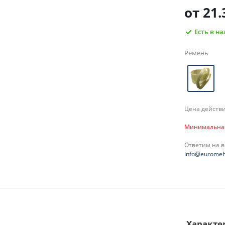
от
21.
Есть в н
Ремень
Цена действи
Минимальная 
Ответим на 
info@euromeh
Характе