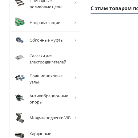
Приводные
роликовые цепи
С этим товаром п
Направляющие
Обгонные муфты
Салазки для
электродвигателей
Подшипниковые
узлы
Заготовка
За
шкива
Антивибрационные
зубчатого
зу
опоры
AT 5 Z=14,
AT
EMT
Модули подвески VIB
Есть в
наличии
Карданные