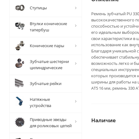
Ступицы
Ремень зубчатый PU 330 
высококачественного п
Втулки конические
способностью и устойч
тапербуш
его идеальным выбором 
свои характеристики в 
использование как внут
Конические пары
Благодаря уникальной с
обеспечивает стабильну
Зубчатые шестерни
возможность легко и бы
цилиндрические
специальных инструмент
которых производится н
ширины для работы на ш
Зубчатые рейки
AT5 16 мм, ремень 330 A
Натяжные
устройства
Приводные звезды
Наличие
для роликовых цепей