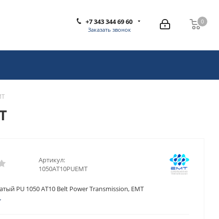
+7 343 344 69 60
0
0
Заказать звонок
MT
T
Артикул:
1050AT10PUEMT
тый PU 1050 AT10 Belt Power Transmission, EMT