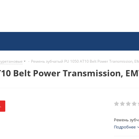
иуретановые
-
Ремень зубчатый PU 1050 AT10 Belt Power Transmission, E
0 Belt Power Transmission, EM
.
Ремень зубча
Подробнее