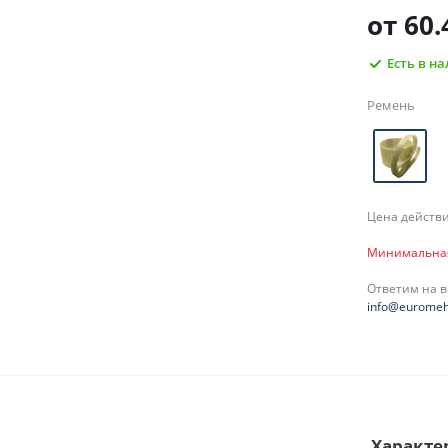
от
60.
Есть в н
Ремень
Цена действи
Минимальная 
Ответим на 
info@euromeh
Характе