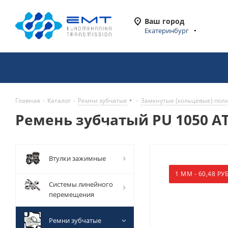
Ваш город
Екатеринбург
Главная
-
Каталог
-
Ремни зубчатые
-
Замкнутые (кольцевые) пол
Ремень зубчатый PU 1050 AT1
Втулки зажимные
1 ММ - 60,48 РУБ
Системы линейного
перемещения
Ремни зубчатые