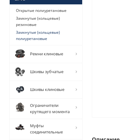
Открытые полиуретановые
Замкнутые (кольцевые)
резиновые
Замкнутые (кольцевые)
полиуретановые
Ремни клиновые
Шкивы зубчатые
Шкивы клиновые
Ограничители
крутящего момента
Муфты
соединительные
Описание