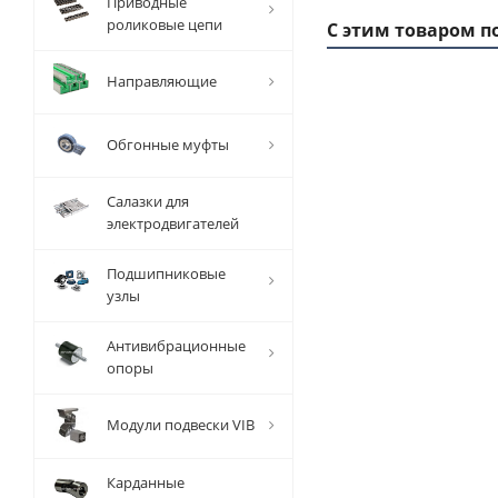
Приводные
роликовые цепи
С этим товаром п
Направляющие
Обгонные муфты
Салазки для
электродвигателей
Подшипниковые
узлы
Заготовка
За
шкива
Антивибрационные
зубчатого
зу
опоры
AT 10
Z=52, EMT
Z
Модули подвески VIB
Есть в
наличии
Карданные