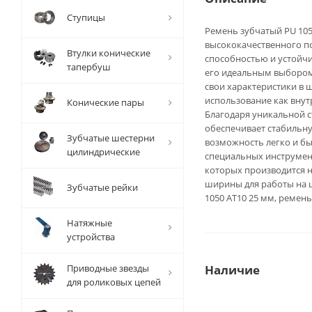
Ступицы
Ремень зубчатый PU 1050
высококачественного п
Втулки конические
способностью и устойч
тапербуш
его идеальным выбором 
свои характеристики в 
использование как внут
Конические пары
Благодаря уникальной с
обеспечивает стабильну
Зубчатые шестерни
возможность легко и бы
цилиндрические
специальных инструмент
которых производится н
ширины для работы на ш
Зубчатые рейки
1050 AT10 25 мм, ремень
Натяжные
устройства
Приводные звезды
Наличие
для роликовых цепей