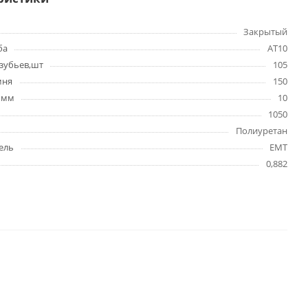
Закрытый
ба
AT10
зубьев,шт
105
мня
150
 мм
10
1050
Полиуретан
ель
EMT
0,882