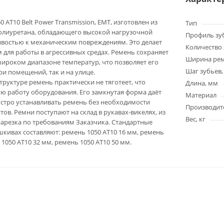
 AT10 Belt Power Transmission, EMT, изготовлен из
Тип
олиуретана, обладающего высокой нагрузочной
Профиль зу
ивостью к механическим повреждениям. Это делает
Количество 
для работы в агрессивных средах. Ремень сохраняет
Ширина ре
широком диапазоне температур, что позволяет его
Шаг зубьев,
ри помещений, так и на улице.
труктуре ремень практически не тяготеет, что
Длина, мм
ю работу оборудования. Его замкнутая форма даёт
Материал
стро устанавливать ремень без необходимости
Производит
ов. Ремни поступают на склад в рукавах-викелях, из
Вес, кг
арезка по требованиям Заказчика. Стандартные
кивах составляют: ремень 1050 AT10 16 мм, ремень
 1050 AT10 32 мм, ремень 1050 AT10 50 мм.