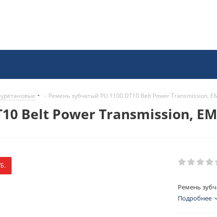
иуретановые
-
Ремень зубчатый PU 1100 DT10 Belt Power Transmission, E
0 Belt Power Transmission, E
Б.
Ремень зубча
Подробнее