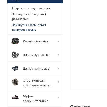
Открытые полиуретановые
Замкнутые (кольцевые)
резиновые
Замкнутые (кольцевые)
полиуретановые
Ремни клиновые
Шкивы зубчатые
Шкивы клиновые
Ограничители
крутящего момента
Муфты
соединительные
Описание