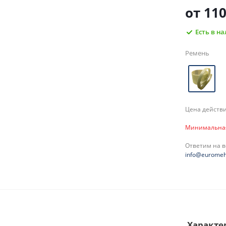
от
110
Есть в н
Ремень
Цена действи
Минимальная 
Ответим на 
info@euromeh
Характе