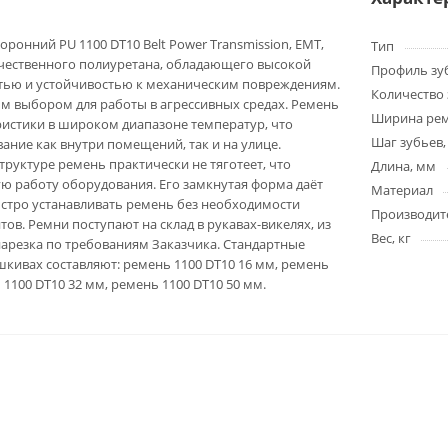
ронний PU 1100 DT10 Belt Power Transmission, EMT,
Тип
ачественного полиуретана, обладающего высокой
Профиль зу
тью и устойчивостью к механическим повреждениям.
Количество 
ым выбором для работы в агрессивных средах. Ремень
Ширина ре
ристики в широком диапазоне температур, что
Шаг зубьев,
ание как внутри помещений, так и на улице.
труктуре ремень практически не тяготеет, что
Длина, мм
ю работу оборудования. Его замкнутая форма даёт
Материал
стро устанавливать ремень без необходимости
Производит
ов. Ремни поступают на склад в рукавах-викелях, из
Вес, кг
арезка по требованиям Заказчика. Стандартные
кивах составляют: ремень 1100 DT10 16 мм, ремень
 1100 DT10 32 мм, ремень 1100 DT10 50 мм.