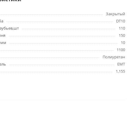
Закрытый
ба
DT10
зубьев,шт
110
мня
150
 мм
10
1100
Полиуретан
ель
EMT
1,155