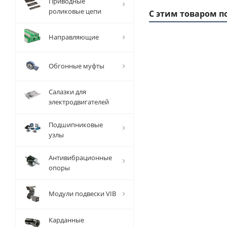
Приводные
роликовые цепи
С этим товаром п
Направляющие
Обгонные муфты
Салазки для
электродвигателей
Подшипниковые
узлы
Заготовка
За
шкива
Антивибрационные
зубчатого
зу
опоры
T 10 Z=16,
T 
EMT
Модули подвески VIB
Есть в
наличии
Карданные