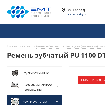
Ваш город
Екатеринбург
Главная
-
Каталог
-
Ремни зубчатые
-
Замкнутые (кольцевые) пол
Ремень зубчатый PU 1100 DT1
Втулки зажимные
1 ММ - 110,88 РУ
Системы линейного
перемещения
Ремни зубчатые