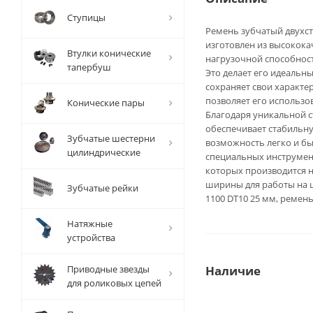
Ступицы
Ремень зубчатый двухсто
изготовлен из высокок
Втулки конические
нагрузочной способнос
тапербуш
Это делает его идеальн
сохраняет свои характе
позволяет его использов
Конические пары
Благодаря уникальной с
обеспечивает стабильну
Зубчатые шестерни
возможность легко и бы
цилиндрические
специальных инструмент
которых производится н
ширины для работы на ш
Зубчатые рейки
1100 DT10 25 мм, ремень
Натяжные
устройства
Приводные звезды
Наличие
для роликовых цепей