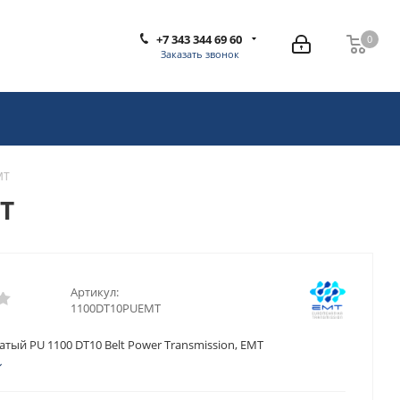
+7 343 344 69 60
0
0
Заказать звонок
MT
MT
Артикул:
1100DT10PUEMT
тый PU 1100 DT10 Belt Power Transmission, EMT