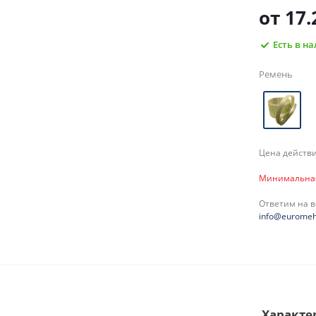
от
17.
Есть в н
Ремень
Цена действи
Минимальная 
Ответим на 
info@euromeh
Характе