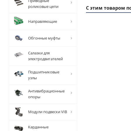
Приводные
роликовые цепи
С этим товаром п
Направляющие
Обгонные муфты
Салазки для
электродвигателей
Подшипниковые
узлы
Заготовка
За
шкива
Антивибрационные
зубчатого
зу
опоры
XL Z=14,
X
EMT
Модули подвески VIB
Есть в
наличии
Карданные