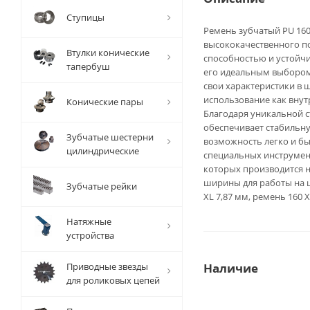
Ступицы
Ремень зубчатый PU 160 
высококачественного п
Втулки конические
способностью и устойч
тапербуш
его идеальным выбором 
свои характеристики в 
использование как внут
Конические пары
Благодаря уникальной с
обеспечивает стабильну
Зубчатые шестерни
возможность легко и бы
цилиндрические
специальных инструмент
которых производится н
ширины для работы на ш
Зубчатые рейки
XL 7,87 мм, ремень 160 X
Натяжные
устройства
Приводные звезды
Наличие
для роликовых цепей