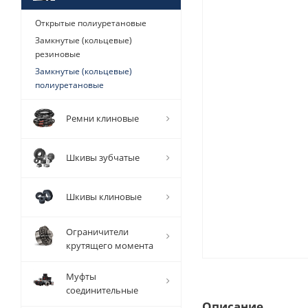
Открытые полиуретановые
Замкнутые (кольцевые)
резиновые
Замкнутые (кольцевые)
полиуретановые
Ремни клиновые
Шкивы зубчатые
Шкивы клиновые
Ограничители
крутящего момента
Муфты
соединительные
Описание