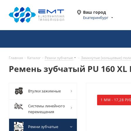
Ваш город
Екатеринбург
Главная
-
Каталог
-
Ремни зубчатые
-
Замкнутые (кольцевые) пол
Ремень зубчатый PU 160 XL B
Втулки зажимные
1 ММ - 17,28 РУБ
Системы линейного
перемещения
Ремни зубчатые