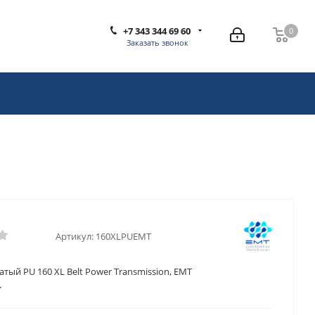
+7 343 344 69 60
0
0
Заказать звонок
Артикул:
160XLPUEMT
тый PU 160 XL Belt Power Transmission, EMT