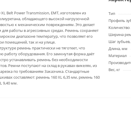
XL Belt Power Transmission, EMT, изготовлен из
Тип
олиуретана, обладающего высокой нагрузочной
Профиль зу
ивостью к механическим повреждениям. Это делает
Количество 
для работы в агрессивных средах. Ремень сохраняет
Ширина ре
широком диапазоне температур, что позволяет его
Шаг зубьев,
ри помещений, так и на улице.
труктуре ремень практически не тяготеет, что
Длина, мм
ю работу оборудования. Его замкнутая форма даёт
Материал
стро устанавливать ремень без необходимости
Производит
ов. Ремни поступают на склад в рукавах-викелях, из
Вес, кг
арезка по требованиям Заказчика. Стандартные
кивах составляют: ремень 160 XL 6,35 мм, ремень 160
L 9,40 мм.