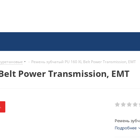
иуретановые
-
Ремень зубчатый PU 160 XL Belt Power Transmission, EMT
elt Power Transmission, EMT
.
Ремень зубча
Подробнее