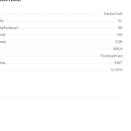
Закрытый
ба
XL
зубьев,шт
80
мня
150
 мм
5,08
406,4
Полиуретан
ель
EMT
0,1416