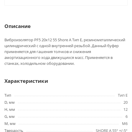
Описание
Виброизолятор PF5 20x12 55 Shore A Тип E, резинометаллический
цилиндрический с одной внутренней резьбой. Данный буфер
применяется для гашения толчков и снижения
амортизационного хода движущихся масс. Применяется в
станках, холодильном оборудовании.
Характеристики
Тип
Тип E
D, мм
20
H, мм
12
G, мм
6
M, мм
M6
Твердость
SHORE A 55° +/-5°