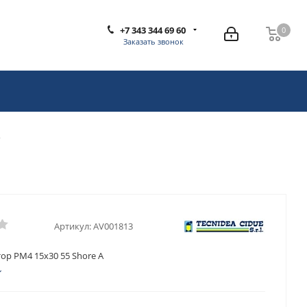
+7 343 344 69 60
0
0
Заказать звонок
A
Артикул:
AV001813
ор PM4 15x30 55 Shore A