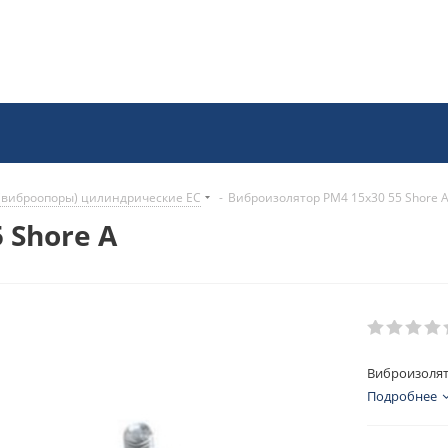
(виброопоры) цилиндрические EC
-
Виброизолятор PM4 15x30 55 Shore 
 Shore A
Виброизолят
Подробнее