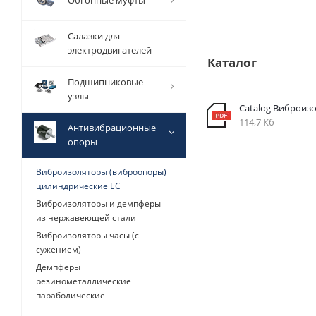
Обгонные муфты
Салазки для
электродвигателей
Каталог
Подшипниковые
узлы
Catalog Виброиз
114,7 Кб
Антивибрационные
опоры
Виброизоляторы (виброопоры)
цилиндрические EC
Виброизоляторы и демпферы
из нержавеющей стали
Виброизоляторы часы (с
сужением)
Демпферы
резинометаллические
параболические