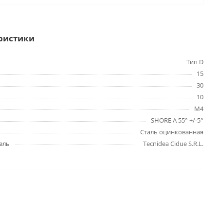
ристики
Тип D
15
30
10
M4
SHORE A 55° +/-5°
Сталь оцинкованная
ель
Tecnidea Cidue S.R.L.