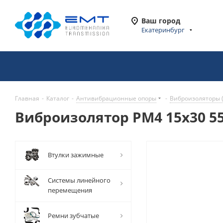
Ваш город
Екатеринбург
Главная
-
Каталог
-
Антивибрационные опоры
-
Виброизоляторы 
Виброизолятор PM4 15x30 55
Втулки зажимные
Системы линейного
перемещения
Ремни зубчатые