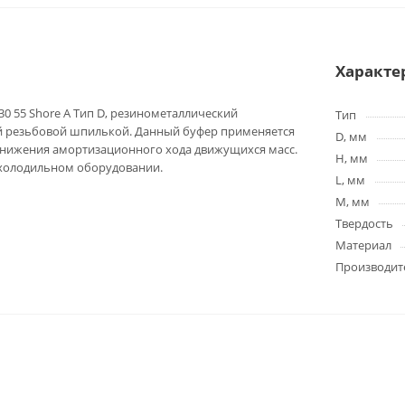
Характе
0 55 Shore A Тип D, резинометаллический
Тип
й резьбовой шпилькой. Данный буфер применяется
D, мм
 снижения амортизационного хода движущихся масс.
H, мм
 холодильном оборудовании.
L, мм
M, мм
Твердость
Материал
Производит