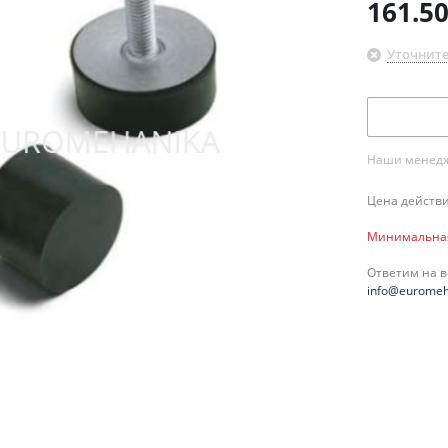
161.5
Уточните
Наши менедже
Цена действи
Минимальная 
Ответим на 
info@euromeh